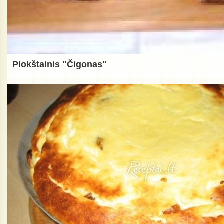
Plokštainis "Čigonas"