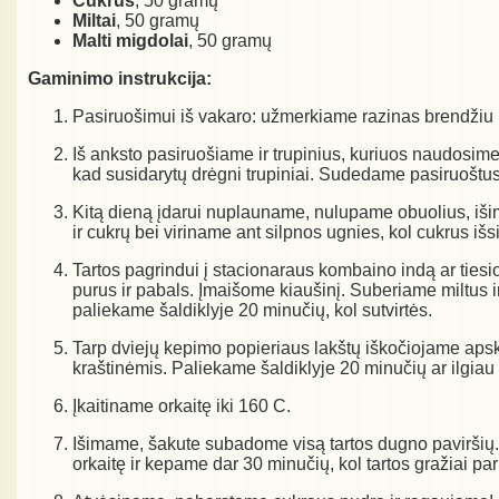
Cukrus
, 50 gramų
Miltai
, 50 gramų
Malti migdolai
, 50 gramų
Gaminimo instrukcija:
Pasiruošimui iš vakaro: užmerkiame razinas brendžiu n
Iš anksto pasiruošiame ir trupinius, kuriuos naudosime t
kad susidarytų drėgni trupiniai. Sudedame pasiruoštus t
Kitą dieną įdarui nuplauname, nulupame obuolius, iši
ir cukrų bei viriname ant silpnos ugnies, kol cukrus iš
Tartos pagrindui į stacionaraus kombaino indą ar ties
purus ir pabals. Įmaišome kiaušinį. Suberiame miltus ir
paliekame šaldiklyje 20 minučių, kol sutvirtės.
Tarp dviejų kepimo popieriaus lakštų iškočiojame apskrit
kraštinėmis. Paliekame šaldiklyje 20 minučių ar ilgiau 
Įkaitiname orkaitę iki 160 C.
Išimame, šakute subadome visą tartos dugno paviršių.
orkaitę ir kepame dar 30 minučių, kol tartos gražiai pa