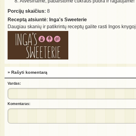
Atvėsiname, pabarstome cukraus pudra ir ragaujame!
Porcijų skaičius:
8
Receptą atsiuntė:
Inga's Sweeterie
Daugiau skanių ir patikrintų receptų galite rasti Ingos knygo
» Rašyti komentarą
Vardas:
Komentaras: