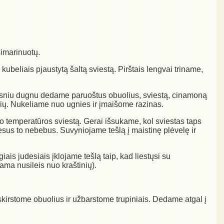
simarinuotų.
kubeliais pjaustytą šaltą sviestą. Pirštais lengvai triname,
resniu dugnu dedame paruoštus obuolius, sviestą, cinamoną
nučių. Nukeliame nuo ugnies ir įmaišome razinas.
o temperatūros sviestą. Gerai išsukame, kol sviestas taps
vėsus to nebebus. Suvyniojame tešlą į maistinę plėvelę ir
iais judesiais įklojame tešlą taip, kad liestųsi su
ama nusileis nuo kraštinių).
irstome obuolius ir užbarstome trupiniais. Dedame atgal į