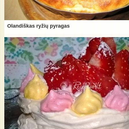
Olandiškas ryžių pyragas