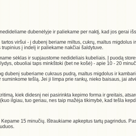
edideliame dubenėlyje ir paliekame per naktį, kad jos gerai iš
artos viršui - į dubenį beriame miltus, cukrų, maltus migdolus ir 
rupinius į indelį ir paliekame nakčiai šaldytuve.
mame sėklas ir supjaustome nedideliais kubeliais. Į puodą sto
silydys, obuoliai taps minkštoki (bet ne košė) - apie 10 - 20 mi
iog dubenį suberiame cukraus pudrą, maltus migdolus ir kambari
 suminkome tešlą. Jei ji limpa prie rankų, nieko baisaus, jai at
imą, kiek didesnį nei pasirinkta kepimo forma ir greitais, atsarg
(kuo ilgiau, tuo geriau, nes taip mažėja tikimybė, kad tešla kepd
 Kepame 15 minučių. Ištraukiame apkeptus tartų pagrindus. Pask
ruduos.