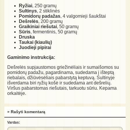
Ryžiai
, 250 gramų
Sultinys
, 2 stiklinės
Pomidorų padažas
, 4 valgomieji šaukštai
Dešrelės
, 200 gramų
Graikiniai riešutai
, 50 gramų
Sūris
, fermentinis, 50 gramų
Druska
Taukai (kiaulių)
Juodieji pipirai
Gaminimo instrukcija:
Dešrelės supjaustomos griežinėliais ir sumaišomos su
pomidorų padažu, pagardinama, sudedama į išteptą
riebalais, džiūvėsėliais pabarstytą keptuvą. Sultinyje
išverdama biri ryžių košė ir sudedama ant dešrelių.
Viršus pabarstomas riešutais, tarkuotu sūriu. Kepama
orkaitėje.
» Rašyti komentarą
Vardas: