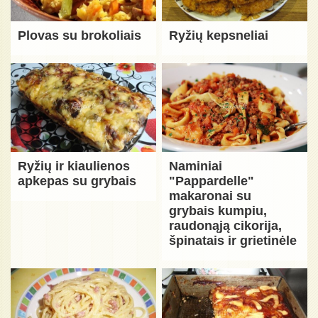
Plovas su brokoliais
Ryžių kepsneliai
Ryžių ir kiaulienos
Naminiai
apkepas su grybais
"Pappardelle"
makaronai su
grybais kumpiu,
raudonąją cikorija,
špinatais ir grietinėle