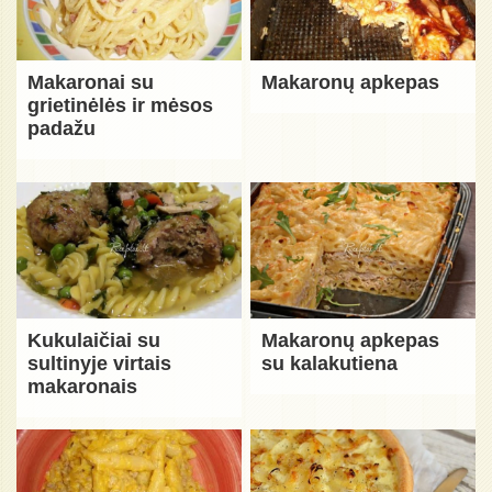
Makaronai su
Makaronų apkepas
grietinėlės ir mėsos
padažu
Kukulaičiai su
Makaronų apkepas
sultinyje virtais
su kalakutiena
makaronais