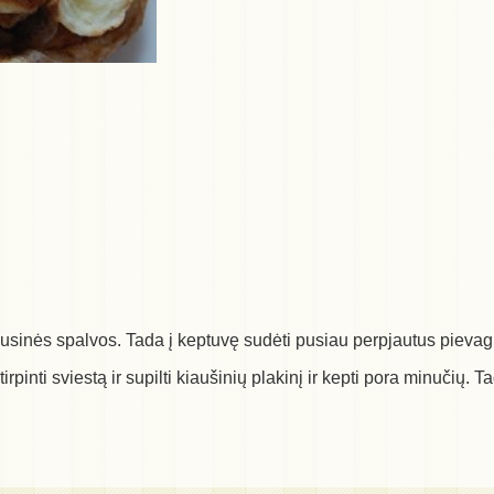
 ausinės spalvos. Tada į keptuvę sudėti pusiau perpjautus pievagr
rpinti sviestą ir supilti kiaušinių plakinį ir kepti pora minučių.