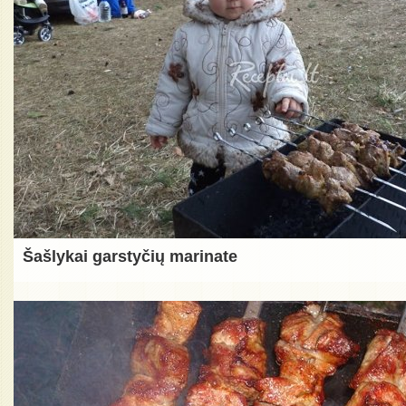
Šašlykai garstyčių marinate