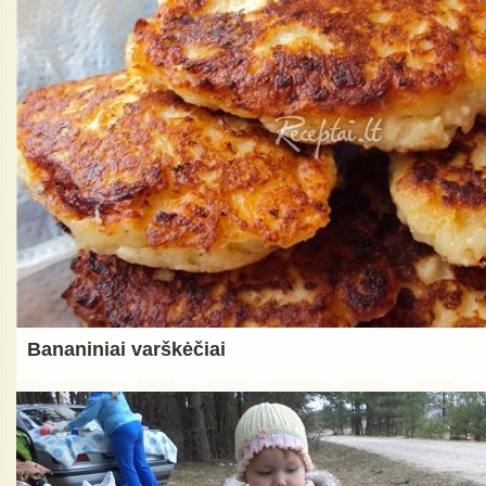
Bananiniai varškėčiai