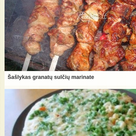
Šašlykas granatų sulčių marinate