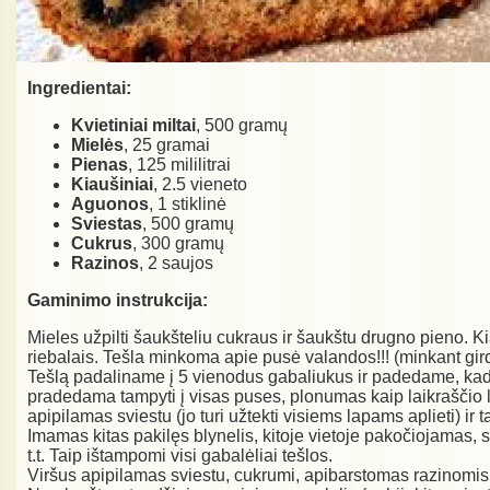
Ingredientai:
Kvietiniai miltai
, 500 gramų
Mielės
, 25 gramai
Pienas
, 125 mililitrai
Kiaušiniai
, 2.5 vieneto
Aguonos
, 1 stiklinė
Sviestas
, 500 gramų
Cukrus
, 300 gramų
Razinos
, 2 saujos
Gaminimo instrukcija:
Mieles užpilti šaukšteliu cukraus ir šaukštu drugno pieno. Ki
riebalais. Tešla minkoma apie pusė valandos!!! (minkant girdis
Tešlą padaliname į 5 vienodus gabaliukus ir padedame, kad pa
pradedama tampyti į visas puses, plonumas kaip laikraščio la
apipilamas sviestu (jo turi užtekti visiems lapams aplieti) ir t
Imamas kitas pakilęs blynelis, kitoje vietoje pakočiojamas, 
t.t. Taip ištampomi visi gabalėliai tešlos.
Viršus apipilamas sviestu, cukrumi, apibarstomas razinomi