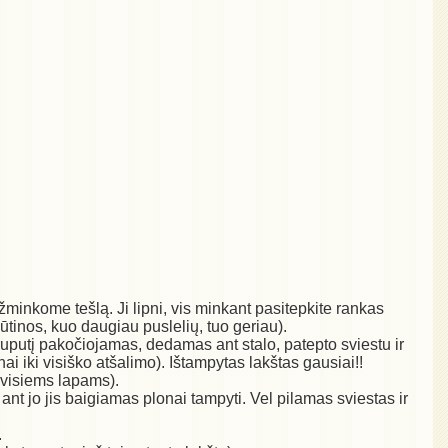
žminkome tešlą. Ji lipni, vis minkant pasitepkite rankas
būtinos, kuo daugiau puslelių, tuo geriau).
ruputį pakočiojamas, dedamas ant stalo, patepto sviestu ir
 iki visiško atšalimo). Ištampytas lakštas gausiai!!
ti visiems lapams).
nt jo jis baigiamas plonai tampyti. Vel pilamas sviestas ir
.