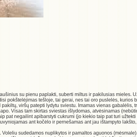
aušinius su pienu paplakti, suberti miltus ir pakilusias mieles. U
i pokštelėjimas tešloje, tai gerai, nes tai oro puslelės, kurios 
kiltų, viršų patepti lydytu sviestu. Imamas vienas gabalėlis, t
po. Visas tam skirtas sviestas išlydomas, atvėsinamas (nebūtinai
aip pat negailint apibarstyti cukrumi (jo kiekio taip pat turi užtek
suvyniojamas ant kočėlo ir pernešamas ant jau ištampyto lakšto, a
s. Voleliu sudedamos nuplikytos ir pamaltos aguonos (mėsmale)