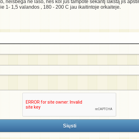
, neišbega nė lašo, nes kol jus tampote sekantį lakštą jis apstink
e 1- 1,5 valandos , 180 - 200 C jau ikaitintoje orkaiteje.
Siųsti