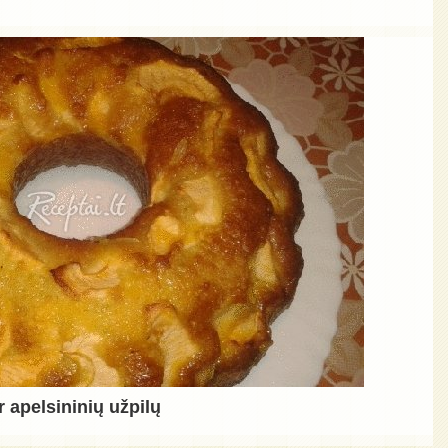
r apelsininių užpilų