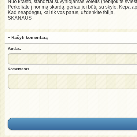
Nuo krašto, standžiai suvyniojamas volelis (nebijokite sviesto
Perkeliate į norimą skardą, geriau jei būtų su skyle. Kepa api
Kad neapdegtų, kai tik vos parus, uždenkite folija.
SKANAUS
» Rašyti komentarą
Vardas:
Komentaras: