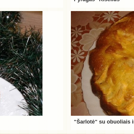
"Šarlotė" su obuoliais i