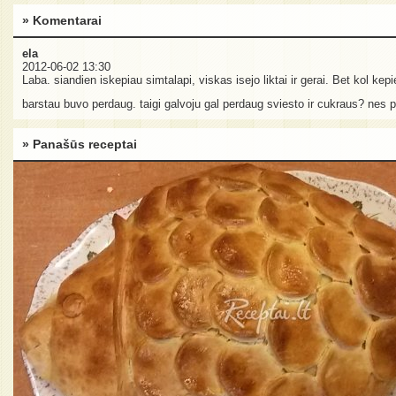
» Komentarai
ela
2012-06-02 13:30
Laba. siandien iskepiau simtalapi, viskas isejo liktai ir gerai. Bet kol ke
barstau buvo perdaug. taigi galvoju gal perdaug sviesto ir cukraus? nes p
» Panašūs receptai