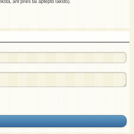
sta, ant prieš tai aptepto lakšto).