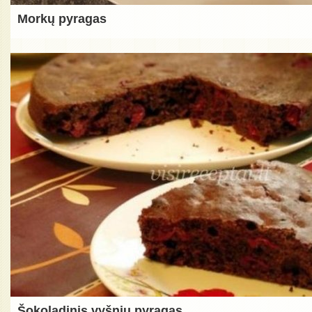
Morkų pyragas
Šokoladinis vyšnių pyragas