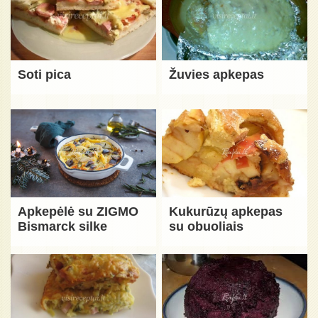
Soti pica
Žuvies apkepas
Apkepėlė su ZIGMO
Kukurūzų apkepas
Bismarck silke
su obuoliais