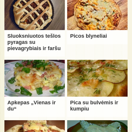
Sluoksniuotos tešlos
Picos blyneliai
pyragas su
pievagrybiais ir faršu
Apkepas „Vienas ir
Pica su bulvėmis ir
du“
kumpiu