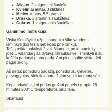
Aliejus
, 2 valgomieji šaukštai
Kvietiniai miltai
, 3 stiklinės
Mielės
, trintos, 5.5 gramo
Druska
, 1 arbatinis šaukštelis
Cukrus
, 1 valgomasis šaukštas
Gaminimo instrukcija:
Viską išmaišyti ir užpilti puoduku šilto vandens,
išminkyti (kol tešla nebekibs prie rankų).
Tešlą reikia palaikyti 2 val. šilumoje, po to paminkyti ir
įdėti 1 valandai į šaldytuvą. Ištraukus vėl išminkyti ir su
kočėlu padaryti ploną padą. Ant picos galite viską dėti
pagal skonį.
Aš dedu: pomidorų padažą, pomidorus, krevetes,
pievagrybius, šiek tiek porų, žalumynų ir tarkuotą sūrį.
Kepti orkaitėje, kol padas gražiai pagels t.y. apie 25
minutes 200° C temperatūros orkaitėje.
Skanaus!