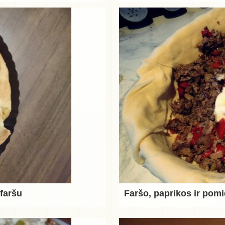
 faršu
Faršo, paprikos ir pom