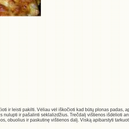
oti ir leisti pakilti. Vėliau vėl iškočioti kad būtų plonas padas, a
 nulupti ir pašalinti sėklalizdžius. Trečdalį vištienos išdėlioti an
os, obuolius ir paskutinę vištienos dalį. Viską apibarstyti tarkuot