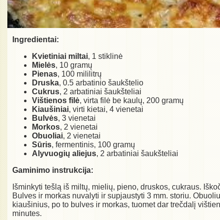
Ingredientai:
Kvietiniai miltai
, 1 stiklinė
Mielės
, 10 gramų
Pienas
, 100 mililitrų
Druska
, 0.5 arbatinio šaukštelio
Cukrus
, 2 arbatiniai šaukšteliai
Vištienos filė
, virta filė be kaulų, 200 gramų
Kiaušiniai
, virti kietai, 4 vienetai
Bulvės
, 3 vienetai
Morkos
, 2 vienetai
Obuoliai
, 2 vienetai
Sūris
, fermentinis, 100 gramų
Alyvuogių aliejus
, 2 arbatiniai šaukšteliai
Gaminimo instrukcija:
Išminkyti tešlą iš miltų, mielių, pieno, druskos, cukraus. Iškoči
Bulves ir morkas nuvalyti ir supjaustyti 3 mm. storiu. Obuolius
kiaušinius, po to bulves ir morkas, tuomet dar trečdalį vištien
minutes.