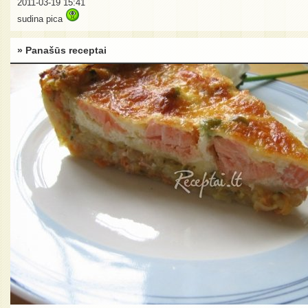
2011-03-19 15:41
sudina pica
» Panašūs receptai