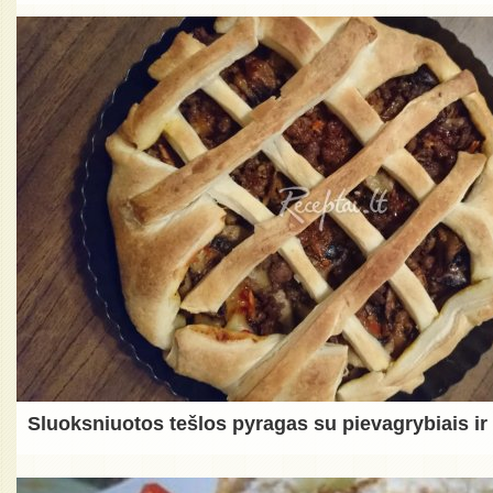
Sluoksniuotos tešlos pyragas su pievagrybiais ir