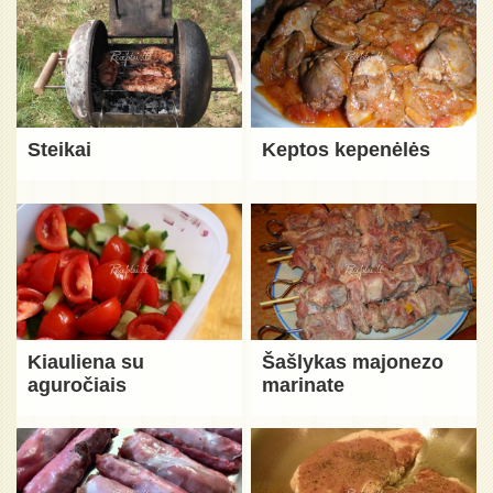
Steikai
Keptos kepenėlės
Kiauliena su
Šašlykas majonezo
aguročiais
marinate