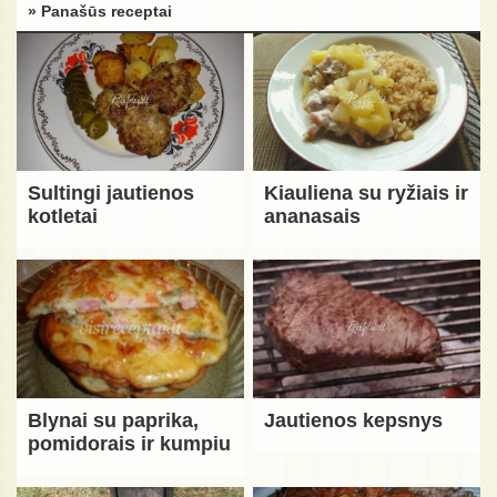
» Panašūs receptai
Sultingi jautienos
Kiauliena su ryžiais ir
kotletai
ananasais
Blynai su paprika,
Jautienos kepsnys
pomidorais ir kumpiu