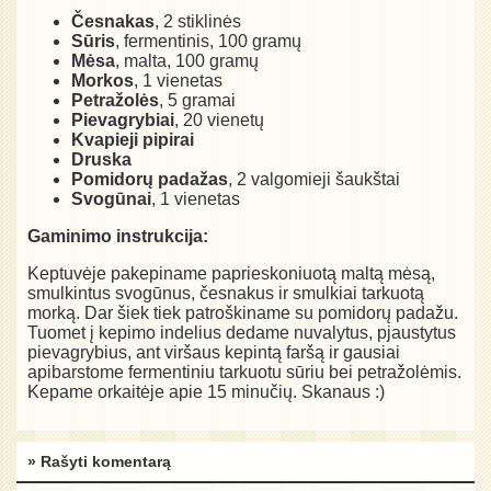
Česnakas
, 2 stiklinės
Sūris
, fermentinis, 100 gramų
Mėsa
, malta, 100 gramų
Morkos
, 1 vienetas
Petražolės
, 5 gramai
Pievagrybiai
, 20 vienetų
Kvapieji pipirai
Druska
Pomidorų padažas
, 2 valgomieji šaukštai
Svogūnai
, 1 vienetas
Gaminimo instrukcija:
Keptuvėje pakepiname paprieskoniuotą maltą mėsą,
smulkintus svogūnus, česnakus ir smulkiai tarkuotą
morką. Dar šiek tiek patroškiname su pomidorų padažu.
Tuomet į kepimo indelius dedame nuvalytus, pjaustytus
pievagrybius, ant viršaus kepintą faršą ir gausiai
apibarstome fermentiniu tarkuotu sūriu bei petražolėmis.
Kepame orkaitėje apie 15 minučių. Skanaus :)
» Rašyti komentarą