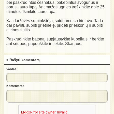
bei paskrudintus česnakus, pakepintus svogūnus ir
porus, lauro lapą. Ant mažos ugnies troškinkite apie 25
minutes. Išimkite lauro lapą.
Kai daržovės suminkštėja, sutriname su trintuvu. Tada
dar pavirti, supilti grietinėlę, pridėti prieskonių ir supilti
citrinos sultis.
Paskrudinkite batoną, supjaustykite kubeliais ir berkite
ant sriubos, papuoškite ir tiekite. Skanaus.
» Rašyti komentarą
Vardas:
Komentaras: