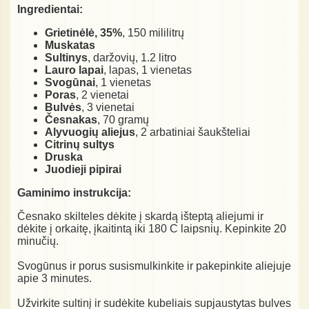
Ingredientai:
Grietinėlė, 35%
, 150 mililitrų
Muskatas
Sultinys
, daržovių, 1.2 litro
Lauro lapai
, lapas, 1 vienetas
Svogūnai
, 1 vienetas
Poras
, 2 vienetai
Bulvės
, 3 vienetai
Česnakas
, 70 gramų
Alyvuogių aliejus
, 2 arbatiniai šaukšteliai
Citrinų sultys
Druska
Juodieji pipirai
Gaminimo instrukcija:
Česnako skilteles dėkite į skardą išteptą aliejumi ir
dėkite į orkaitę, įkaitintą iki 180 C laipsnių. Kepinkite 20
minučių.
Svogūnus ir porus susismulkinkite ir pakepinkite aliejuje
apie 3 minutes.
Užvirkite sultinį ir sudėkite kubeliais supjaustytas bulves