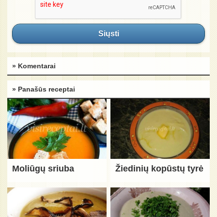
Siųsti
» Komentarai
» Panašūs receptai
Moliūgų sriuba
Žiedinių kopūstų tyrė