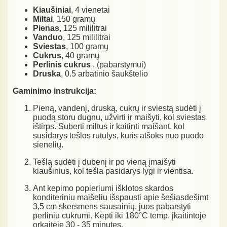
Kiaušiniai
, 4 vienetai
Miltai
, 150 gramų
Pienas
, 125 mililitrai
Vanduo
, 125 mililitrai
Sviestas
, 100 gramų
Cukrus
, 40 gramų
Perlinis cukrus
, (pabarstymui)
Druska
, 0.5 arbatinio šaukštelio
Gaminimo instrukcija:
Pieną, vandenį, druską, cukrų ir sviestą sudėti į
puodą storu dugnu, užvirti ir maišyti, kol sviestas
ištirps. Suberti miltus ir kaitinti maišant, kol
susidarys tešlos rutulys, kuris atšoks nuo puodo
sienelių.
Tešlą sudėti į dubenį ir po vieną įmaišyti
kiaušinius, kol tešla pasidarys lygi ir vientisa.
Ant kepimo popieriumi išklotos skardos
konditeriniu maišeliu išspausti apie šešiasdešimt
3,5 cm skersmens sausainių, juos pabarstyti
perliniu cukrumi. Kepti iki 180°C temp. įkaitintoje
orkaitėje 30 - 35 minutes.