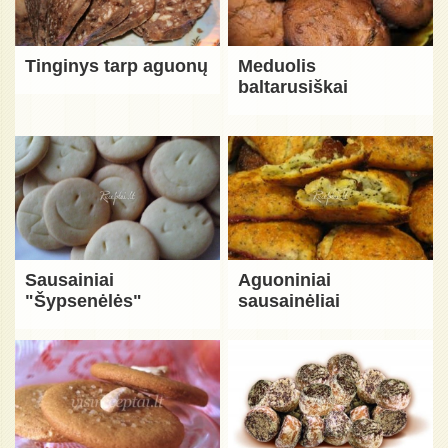
Tinginys tarp aguonų
Meduolis
baltarusiškai
Sausainiai
Aguoniniai
"Šypsenėlės"
sausainėliai