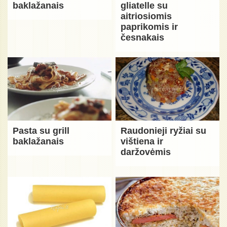
baklažanais
gliatelle su
aitriosiomis
paprikomis ir
česnakais
Pasta su grill
Raudonieji ryžiai su
baklažanais
vištiena ir
daržovėmis