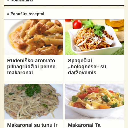
» Panašūs receptai
Rudeniško aromato
Spagečiai
pilnagrūdžiai penne
„bolognese“ su
makaronai
daržovėmis
Makaronai su tunu ir
Makaronai Ta