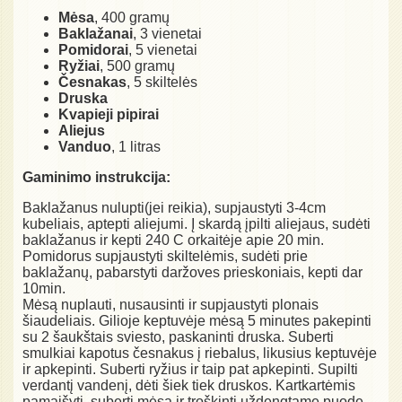
Mėsa
, 400 gramų
Baklažanai
, 3 vienetai
Pomidorai
, 5 vienetai
Ryžiai
, 500 gramų
Česnakas
, 5 skiltelės
Druska
Kvapieji pipirai
Aliejus
Vanduo
, 1 litras
Gaminimo instrukcija:
Baklažanus nulupti(jei reikia), supjaustyti 3-4cm
kubeliais, aptepti aliejumi. Į skardą įpilti aliejaus, sudėti
baklažanus ir kepti 240 C orkaitėje apie 20 min.
Pomidorus supjaustyti skiltelėmis, sudėti prie
baklažanų, pabarstyti daržoves prieskoniais, kepti dar
10min.
Mėsą nuplauti, nusausinti ir supjaustyti plonais
šiaudeliais. Gilioje keptuvėje mėsą 5 minutes pakepinti
su 2 šaukštais sviesto, paskaninti druska. Suberti
smulkiai kapotus česnakus į riebalus, likusius keptuvėje
ir apkepinti. Suberti ryžius ir taip pat apkepinti. Supilti
verdantį vandenį, dėti šiek tiek druskos. Kartkartėmis
pamaišyti, suberti mėsą ir troškinti uždengtame puode