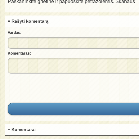
Paskaninkite grietine ir papuoškite petražolėmis. Skanaus
» Rašyti komentarą
Vardas:
Komentaras:
» Komentarai