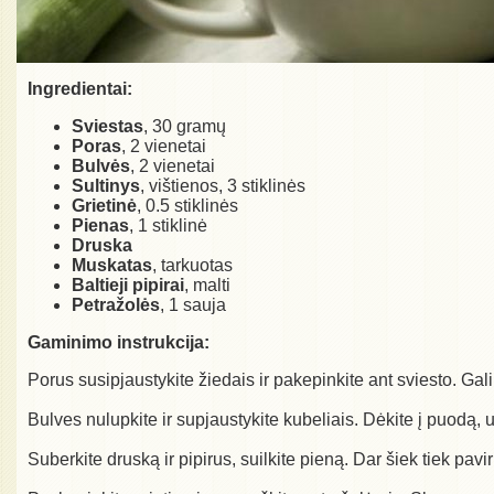
Ingredientai:
Sviestas
, 30 gramų
Poras
, 2 vienetai
Bulvės
, 2 vienetai
Sultinys
, vištienos, 3 stiklinės
Grietinė
, 0.5 stiklinės
Pienas
, 1 stiklinė
Druska
Muskatas
, tarkuotas
Baltieji pipirai
, malti
Petražolės
, 1 sauja
Gaminimo instrukcija:
Porus susipjaustykite žiedais ir pakepinkite ant sviesto. Ga
Bulves nulupkite ir supjaustykite kubeliais. Dėkite į puodą, už
Suberkite druską ir pipirus, suilkite pieną. Dar šiek tiek pavir