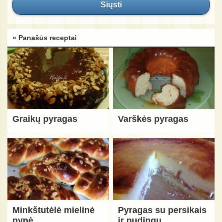
Siųsti
» Panašūs receptai
Graikų pyragas
Varškės pyragas
Minkštutėlė mielinė
Pyragas su persikais
pynė
ir pudingu