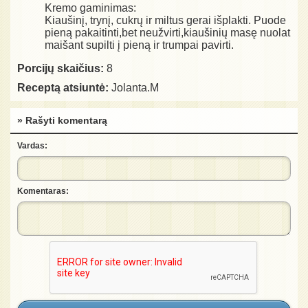
Kremo gaminimas:
Kiaušinį, trynį, cukrų ir miltus gerai išplakti. Puode
pieną pakaitinti,bet neužvirti,kiaušinių masę nuolat
maišant supilti į pieną ir trumpai pavirti.
Porcijų skaičius:
8
Receptą atsiuntė:
Jolanta.M
» Rašyti komentarą
Vardas:
Komentaras: