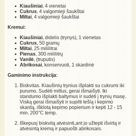
Kiaušiniai
, 4 vienetai
Cukrus
, 4 valgomieji šaukštai
Miltai
, 4 valgomieji šaukštai
Kremui:
Kiaušiniai
, didelis (trynys), 1 vienetas
Cukrus
, 50 gramų
Miltai
, 25 mililitrai
Pienas
, 300 mililitrų
Vanilė
, (truputis)
Abrikosai
, konservuoti, 1 skardinė
Gaminimo instrukcija:
Biskvitas. Kiaušinių trynius išplakti su cukrumi iki
purumo. Sudėti miltus, gerai išmaišyti. Iki
standumo išplakti baltymus ir sudėti į trynių masę.
Viską gerai išmaišyti ir supilti tešlą i kepimo
skardą, išklotą kepimo popierium ir kepti 12 - 15
min. 200°C temp.
Iškepusį biskvitą atvėsinti,ant jo užtepti išvirtą ir
atvėsintą kremą ir papuošti abrikosais.