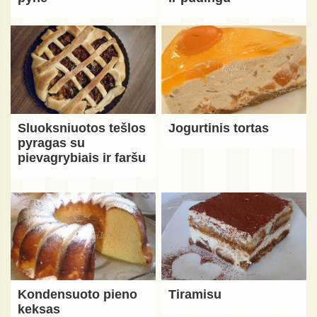
Sluoksniuotos tešlos
Jogurtinis tortas
pyragas su
pievagrybiais ir faršu
Kondensuoto pieno
Tiramisu
keksas