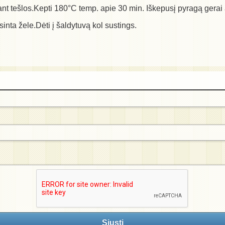
i ant tešlos.Kepti 180°C temp. apie 30 min. Iškepusį pyragą gerai 
sinta žele.Dėti į šaldytuvą kol sustings.
Siųsti