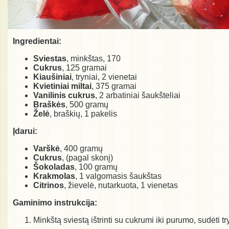
Ingredientai:
Sviestas
, minkštas, 170
Cukrus
, 125 gramai
Kiaušiniai
, tryniai, 2 vienetai
Kvietiniai miltai
, 375 gramai
Vanilinis cukrus
, 2 arbatiniai šaukšteliai
Braškės
, 500 gramų
Želė
, braškių, 1 pakelis
Įdarui:
Varškė
, 400 gramų
Cukrus
, (pagal skonį)
Šokoladas
, 100 gramų
Krakmolas
, 1 valgomasis šaukštas
Citrinos
, žievelė, nutarkuota, 1 vienetas
Gaminimo instrukcija:
Minkštą sviestą ištrinti su cukrumi iki purumo, sudėti tr