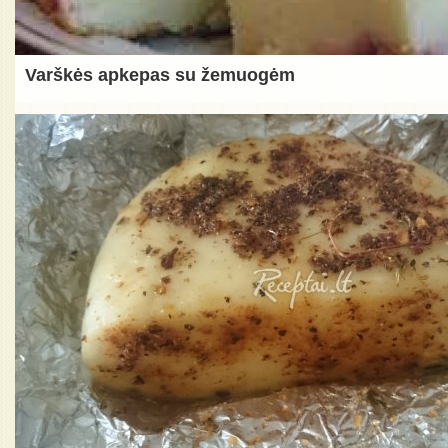
Varškės apkepas su žemuogėm