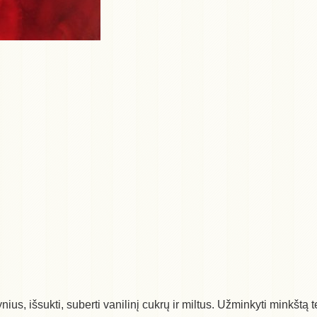
ynius, išsukti, suberti vanilinį cukrų ir miltus. Užminkyti minkštą 