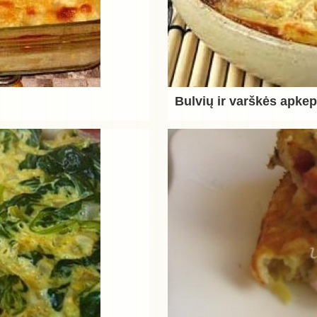
Bulvių ir varškės apke