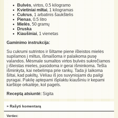
Bulvės
, virtos, 0.5 kilogramo
Kvietiniai miltai
, 1 kilogramas
Cukrus
, 1 arbatinis šaukštelis
Pienas
, 0.5 litro
Mielės
, 50 gramų
Druska
Kiaušiniai
, 1 vienetas
Gaminimo instrukcija:
Su cukrumi sutrintos ir šiltame piene išleistos mielės
supilamos į miltus, išmaišoma ir palaikoma pusę
valandos. Mėsmale sumaltos virtos bulvės sukrečiamos
į išleistas mieles, pasūdoma ir gerai išminkoma. Tešla
išminkyta, kai nebelimpa prie rankų. Tada ji laikoma
šiltai, kad pakiltų. Vėliau iš jos suvyniojami du pailgi
pyragai. Pakilę aptepami išplaktu kiaušiniu ir kepami
karštoje orkaitėje, kol pagels.
Receptą atsiuntė:
Sigita
» Rašyti komentarą
Vardas: