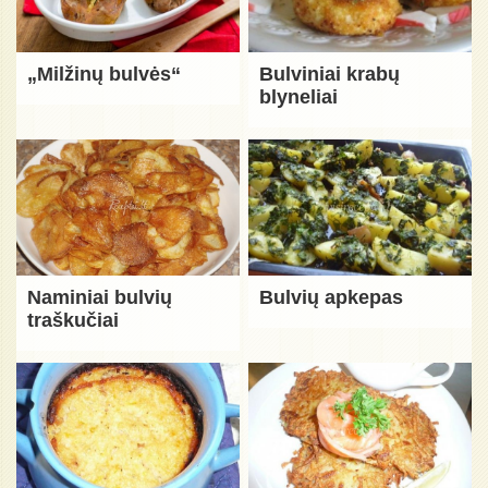
„Milžinų bulvės“
Bulviniai krabų
blyneliai
Naminiai bulvių
Bulvių apkepas
traškučiai