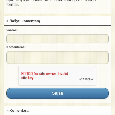
formai.
» Rašyti komentarą
Vardas:
Komentaras:
Siųsti
» Komentarai