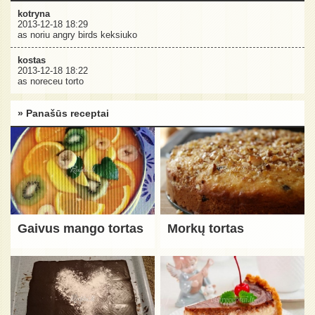
kotryna
2013-12-18 18:29
as noriu angry birds keksiuko
kostas
2013-12-18 18:22
as noreceu torto
» Panašūs receptai
Gaivus mango tortas
Morkų tortas