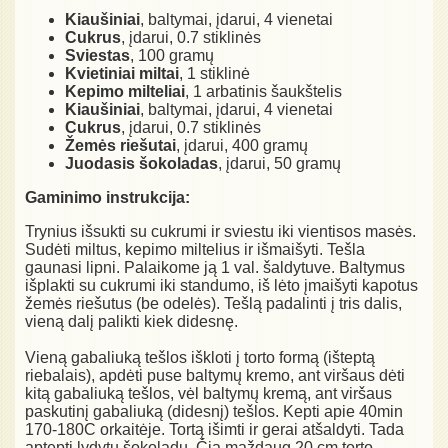
Kiaušiniai
, baltymai, įdarui, 4 vienetai
Cukrus
, įdarui, 0.7 stiklinės
Sviestas
, 100 gramų
Kvietiniai miltai
, 1 stiklinė
Kepimo milteliai
, 1 arbatinis šaukštelis
Kiaušiniai
, baltymai, įdarui, 4 vienetai
Cukrus
, įdarui, 0.7 stiklinės
Žemės riešutai
, įdarui, 400 gramų
Juodasis šokoladas
, įdarui, 50 gramų
Gaminimo instrukcija:
Trynius išsukti su cukrumi ir sviestu iki vientisos masės.
Sudėti miltus, kepimo miltelius ir išmaišyti. Tešla
gaunasi lipni. Palaikome ją 1 val. šaldytuve. Baltymus
išplakti su cukrumi iki standumo, iš lėto įmaišyti kapotus
žemės riešutus (be odelės). Tešlą padalinti į tris dalis,
vieną dalį palikti kiek didesnę.
Vieną gabaliuką tešlos iškloti į torto formą (išteptą
riebalais), apdėti puse baltymų kremo, ant viršaus dėti
kitą gabaliuką tešlos, vėl baltymų kremą, ant viršaus
paskutinį gabaliuką (didesnį) tešlos. Kepti apie 40min
170-180C orkaitėje. Tortą išimti ir gerai atšaldyti. Tada
aptepti lydytu šokoladu. Čia maždaug 20 cm torto