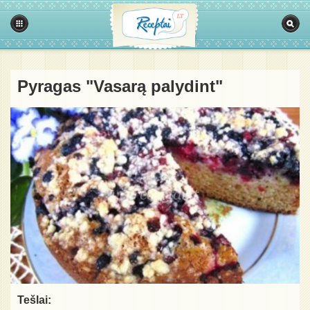
Pyragas "Vasarą palydint"
Tešlai: