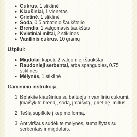
Cukrus
, 1 stiklinė
Kiaušiniai
, 1 vienetas
Grietinė
, 1 stiklinė
Soda
, 0.5 arbatinio šaukštelio
Brendis
, 1 valgomasis šaukštas
Kvietiniai miltai
, 2 stiklinės
Vanilinis cukrus
, 10 gramų
Užpilui:
Migdolai
, kapoti, 2 valgomieji šaukštai
Raudonieji serbentai
, arba spanguolės, 0.75
stiklinės
Mėlynės
, 1 stiklinė
Gaminimo instrukcija:
Išplakite kiaušinius su baltuoju ir vaniliniu cukrumi.
Įmaišykite brendį, sodą, įmaišytą į grietinę, miltus.
Tešlą supilkite į kepimo formą.
Ant viršaus sudėkite mėlynes, sumaišytas su
serbentais ir migdolais.