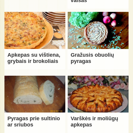
valsas"
Apkepas su vištiena,
Gražusis obuolių
grybais ir brokoliais
pyragas
Pyragas prie sultinio
Varškės ir moliūgų
ar sriubos
apkepas