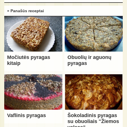
» Panašūs receptai
Močiutės pyragas
Obuolių ir aguonų
kitaip
pyragas
Vaflinis pyragas
Šokoladinis pyragas
su obuoliais "Žiemos