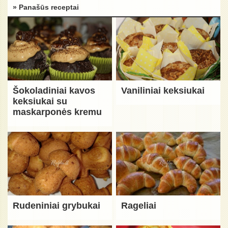
» Panašūs receptai
Šokoladiniai kavos
Vaniliniai keksiukai
keksiukai su
maskarponės kremu
Rudeniniai grybukai
Rageliai