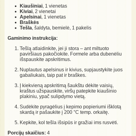
Kiaušiniai
, 1 vienetas
Kiviai
, 2 vienetai
Apelsinai
, 1 vienetas
Braškės
Tešla
, šaldyta, bemielė, 1 pakelis
Gaminimo instrukcija:
Tešlą atlaidinkite, jei ji stora – ant miltuoto
paviršiaus pakočiokite. Formele arba dubenėliu
išspauskite apskritimus.
Nuplautus apelsinus ir kivius, supjaustykite juos
gabaliukais, taip pat ir braškes.
Į kiekvieną apskritimą šaukštu dėkite vaisių,
kraštus užspauskite, viršų patepkite kiaušinio
plakiniu, ypač sulipdymo vietą.
Sudėkite pyragėlius į kepimo popieriumi išklotą
skardą ir pašaukite į 200 °C temp. orkaitę.
Kepkite, kol tešla išsipūs ir gražiai ims rusvėti.
Porcijų skaičius:
4