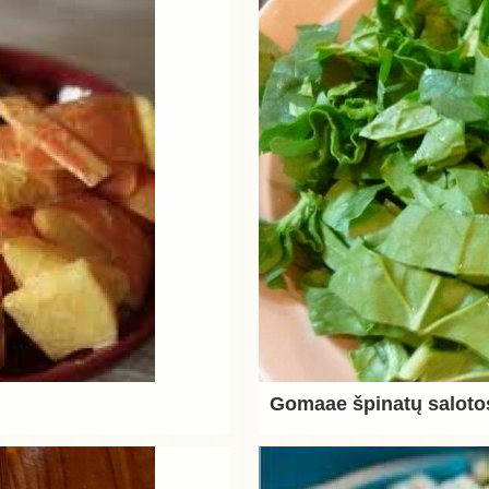
Gomaae špinatų saloto