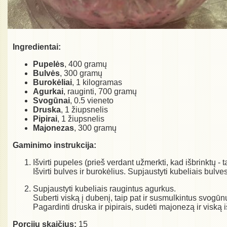
Ingredientai:
Pupelės
, 400 gramų
Bulvės
, 300 gramų
Burokėliai
, 1 kilogramas
Agurkai
, rauginti, 700 gramų
Svogūnai
, 0.5 vieneto
Druska
, 1 žiupsnelis
Pipirai
, 1 žiupsnelis
Majonezas
, 300 gramų
Gaminimo instrukcija:
Išvirti pupeles (prieš verdant užmerkti, kad išbrinktų - t
Išvirti bulves ir burokėlius. Supjaustyti kubeliais bulves
Supjaustyti kubeliais raugintus agurkus.
Suberti viską į dubenį, taip pat ir susmulkintus svogūnu
Pagardinti druska ir pipirais, sudėti majonezą ir viską i
Porcijų skaičius:
15