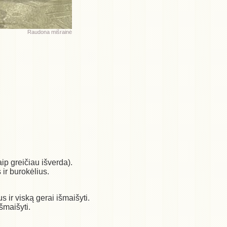
Raudona mišrainė
aip greičiau išverda).
 ir burokėlius.
s ir viską gerai išmaišyti.
šmaišyti.