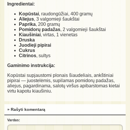
Ingredientai:
Kopūstai
, raudongūžiai, 400 gramų
Aliejus
, 3 valgomieji šaukštai
Paprika
, 200 gramų
Pomidorų padažas
, 2 valgomieji šaukštai
Kiaušiniai
, virtas, 1 vienetas
Druska
Juodieji pipirai
Cukrus
Citrinos
, sultys
Gaminimo instrukcija:
Kopūstai supjaustomi plonais šiaudeliais, ankštiniai
pipirai — juostelėmis, supilamas pomidorų padažas,
aliejus, pagardinama, salotų viršus apibarstomas kietai
virtu kapotu kiaušiniu.
» Rašyti komentarą
Vardas: