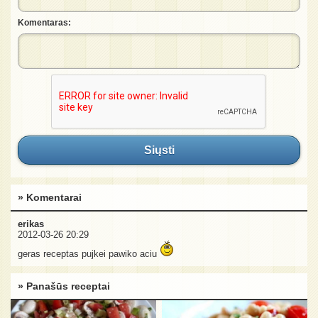
Komentaras:
Siųsti
» Komentarai
erikas
2012-03-26 20:29
geras receptas pujkei pawiko aciu
» Panašūs receptai