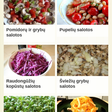
Pomidorų ir grybų
Pupelių salotos
salotos
Raudongūžių
Šviežių grybų
kopūstų salotos
salotos