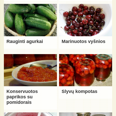
Rauginti agurkai
Marinuotos vyšnios
Konservuotos
Slyvų kompotas
paprikos su
pomidorais