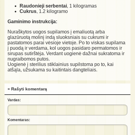
Raudonieji serbentai
, 1 kilogramas
Cukrus
, 1.2 kilogramo
Gaminimo instrukcija:
Nuraškytos uogos supilamos į emaliuotą arba
glazūruotą molinį indą sluoksniais su cukrumi ir
pastatomos parai vėsioje vietoje. Po to viskas supilama
į puodą ir verdama, kol uogos pasidaro permatomos ir
sirupas sutirštėja. Verdant uogienė dažnai sukratoma ir
nugraibomos putos.
Uogienė į sterilius stiklainius supilstoma po to, kai
atšąla, užsukama su kaitintais dangteliais.
» Rašyti komentarą
Vardas:
Komentaras: