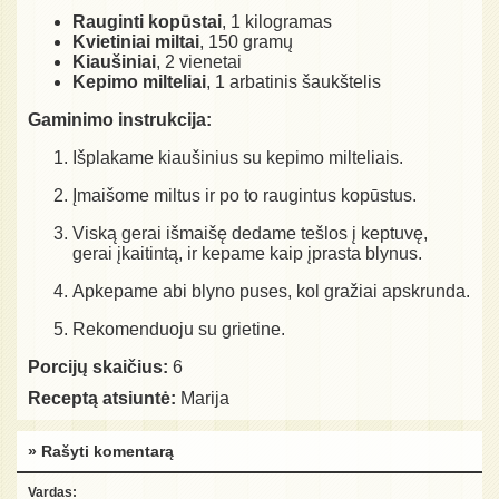
Rauginti kopūstai
, 1 kilogramas
Kvietiniai miltai
, 150 gramų
Kiaušiniai
, 2 vienetai
Kepimo milteliai
, 1 arbatinis šaukštelis
Gaminimo instrukcija:
Išplakame kiaušinius su kepimo milteliais.
Įmaišome miltus ir po to raugintus kopūstus.
Viską gerai išmaišę dedame tešlos į keptuvę,
gerai įkaitintą, ir kepame kaip įprasta blynus.
Apkepame abi blyno puses, kol gražiai apskrunda.
Rekomenduoju su grietine.
Porcijų skaičius:
6
Receptą atsiuntė:
Marija
» Rašyti komentarą
Vardas: