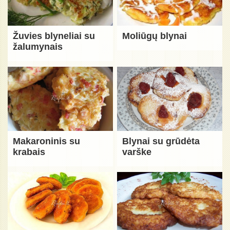
Žuvies blyneliai su
Moliūgų blynai
žalumynais
Makaroninis su
Blynai su grūdėta
krabais
varške