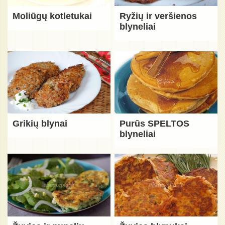
Moliūgų kotletukai
Ryžių ir veršienos
blyneliai
Grikių blynai
Purūs SPELTOS
blyneliai