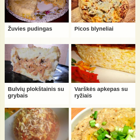
Žuvies pudingas
Picos blyneliai
Bulvių plokštainis su
Varškės apkepas su
grybais
ryžiais