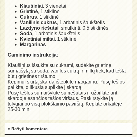
Kiaušiniai
, 3 vienetai
Grietinė
, 1 stiklinė
Cukrus
, 1 stiklinė
Vanilinis cukrus
, 1 arbatinis šaukštelis
Lazdyno riešutai
, smulkinti, 0.5 stiklinės
Soda
, 1 arbatinis šaukštelis
Kvietiniai miltai
, 1 stiklinė
Margarinas
Gaminimo instrukcija:
Kiaušinius išsukite su cukrumi, sudėkite grietinę
sumaišytą su soda, vanilės cukrų ir miltų tiek, kad tešla
būtų grietinės tirštumo.
Kepimui skirtą skardą ištepkite margarinu. Pusę tešlos
palikite, o likusią supilkite į skardą.
Pusę tešlos sumaišykite su riešutais ir užpilkite ant
skardoje esančios tešlos viršaus. Paskirstykite ją
tolygiai po visą plokštainio paviršių. Kepkite orkaitėje
25-30 min.
» Rašyti komentarą