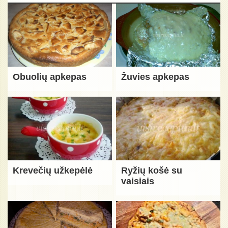
Obuolių apkepas
Žuvies apkepas
Krevečių užkepėlė
Ryžių košė su
vaisiais