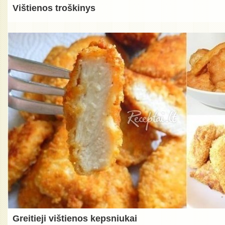
Vištienos troškinys
Greitieji vištienos kepsniukai