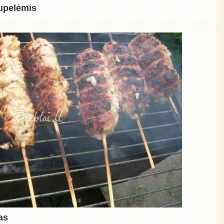
pupelėmis
as