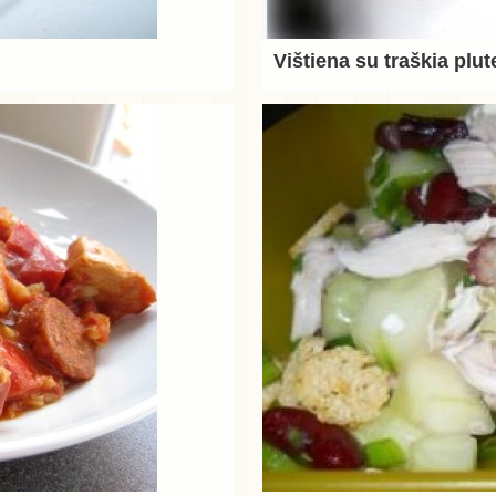
Vištiena su traškia plut