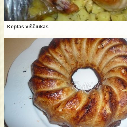
Keptas viščiukas