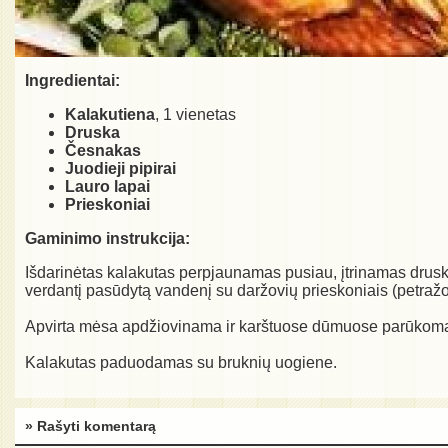
Ingredientai:
Kalakutiena
, 1 vienetas
Druska
Česnakas
Juodieji pipirai
Lauro lapai
Prieskoniai
Gaminimo instrukcija:
Išdarinėtas kalakutas perpjaunamas pusiau, įtrinamas drusk
verdantį pasūdytą vandenį su daržovių prieskoniais (petražol
Apvirta mėsa apdžiovinama ir karštuose dūmuose parūkoma 
Kalakutas paduodamas su bruknių uogiene.
» Rašyti komentarą