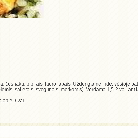
a, česnaku, pipirais, lauro lapais. Uždengtame inde, vėsioje pa
ėmis, salierais, svogūnais, morkomis). Verdama 1,5-2 val. ant l
apie 3 val.