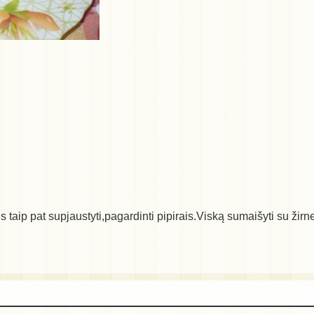
 taip pat supjaustyti,pagardinti pipirais.Viską sumaišyti su žir