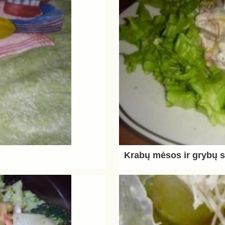
Krabų mėsos ir grybų s