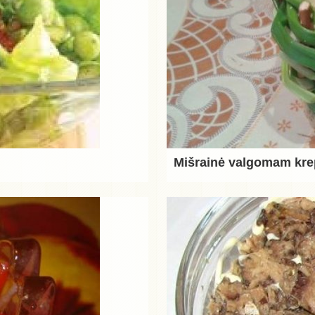
Mišrainė valgomam kre