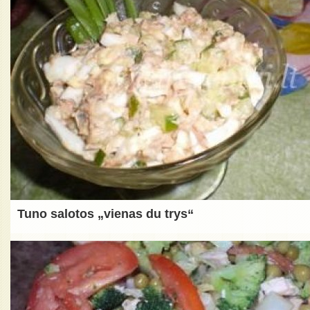
Tuno salotos „vienas du trys“