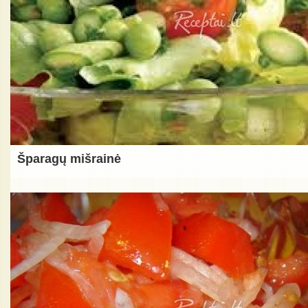
Šparagų mišrainė