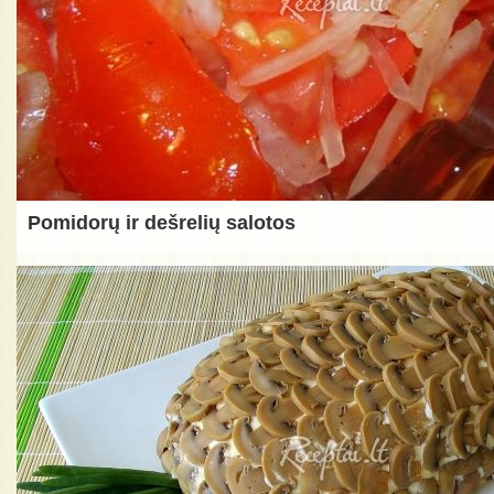
Pomidorų ir dešrelių salotos