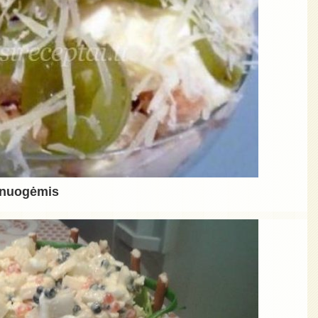
vynuogėmis