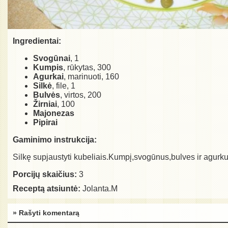
Ingredientai:
Svogūnai
, 1
Kumpis
, rūkytas, 300
Agurkai
, marinuoti, 160
Silkė
, file, 1
Bulvės
, virtos, 200
Žirniai
, 100
Majonezas
Pipirai
Gaminimo instrukcija:
Silkę supjaustyti kubeliais.Kumpį,svogūnus,bulves ir agurkus
Porcijų skaičius:
3
Receptą atsiuntė:
Jolanta.M
» Rašyti komentarą