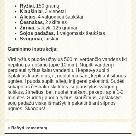
Ryžiai
, 150 gramų
Kiaušiniai
, 3 vienetai
Aliejus
, 4 valgomieji šaukštai
Česnakas
, 2 skiltelės
Žirniai
, šaldyti, 125 gramai
Sojos padažas
, 1 valgomasis šaukštas
Svogūnai
, laiškai
Gaminimo instrukcija:
Virti ryžius puode užpylus 500 ml verdančio vandens iki
nepilno paruošimo (apie 10 min). Nupilti vandenį ir
perplauti ryžius šaltu vandeniu. Į keptuvę supilti
išplaktus kiaušinius, ir, nuolat maišant, kepti ant silpnos
ugnies. Į puodą supilti aliejų ir jį gerai pakaitinti. Sudėti
sukapotas česnako skilteles, supjaustytus svogūnų
laiškus, žirnelius, bei, nuolat maišant, pakepti apie 1-2
minutes. Sudėti į puodą ryžius, kiaušinius, apšlakstyti
sojų padažu viską išmaišyti ir pakaitinti ant silpnos
ugnies. Skanaus!
» Rašyti komentarą