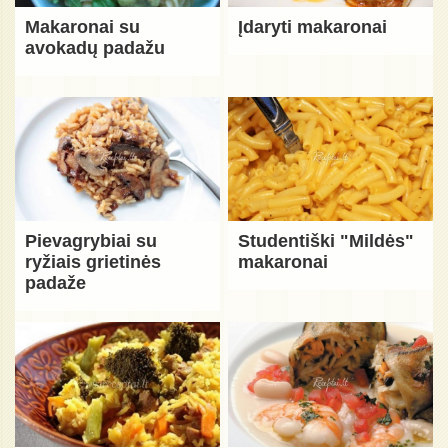
Makaronai su
Įdaryti makaronai
avokadų padažu
Pievagrybiai su
Studentiški "Mildės"
ryžiais grietinės
makaronai
padaže