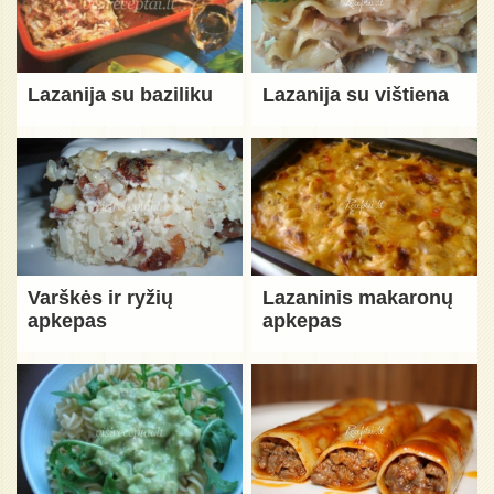
Lazanija su baziliku
Lazanija su vištiena
Varškės ir ryžių
Lazaninis makaronų
apkepas
apkepas