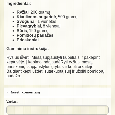
Ingredientai:
Ryžiai
, 200 gramų
Kiaulienos nugarinė
, 500 gramų
Svogūnai
, 1 vienetas
Pievagrybiai
, 8 vienetai
Sūris
, 150 gramų
Pomidorų padažas
Prieskoniai
Gaminimo instrukcija:
Ryžius išvirti. Mėsą supjaustyti kubeliais ir pakepinti
keptuvėje. Į kepimo indą sudėRyti ryžius, mėsą,
prieskonių, supjaustytus grybus ir kepti orkaitėje.
Baigiant kepti uždėti sutarkuotą sūrį ir užpilti pomidorų
padažo.
» Rašyti komentarą
Vardas: