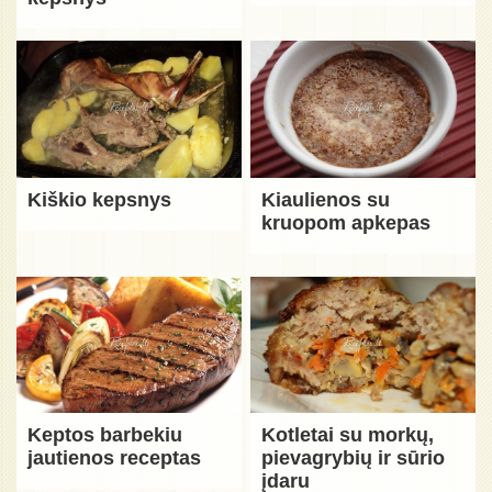
Kiškio kepsnys
Kiaulienos su
kruopom apkepas
Keptos barbekiu
Kotletai su morkų,
jautienos receptas
pievagrybių ir sūrio
įdaru