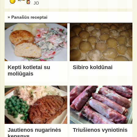
JO
» Panašūs receptai
Kepti kotletai su
Sibiro koldūnai
moliūgais
Jautienos nugarinės
Triušienos vyniotinis
kepsnys