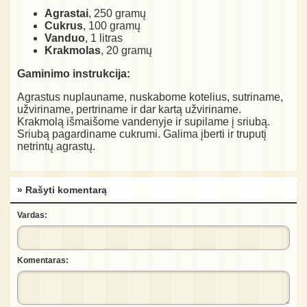
Agrastai
, 250 gramų
Cukrus
, 100 gramų
Vanduo
, 1 litras
Krakmolas
, 20 gramų
Gaminimo instrukcija:
Agrastus nuplauname, nuskabome kotelius, sutriname,
užviriname, pertriname ir dar kartą užviriname.
Krakmolą išmaišome vandenyje ir supilame į sriubą.
Sriubą pagardiname cukrumi. Galima įberti ir truputį
netrintų agrastų.
» Rašyti komentarą
Vardas:
Komentaras: