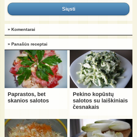
Siųsti
» Komentarai
» Panašūs receptai
Paprastos, bet
Pekino kopūstų
skanios salotos
salotos su laiškiniais
česnakais