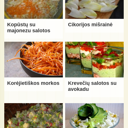
Kopūstų su
Cikorijos mišrainė
majonezu salotos
Korėjietiškos morkos
Krevečių salotos su
avokadu