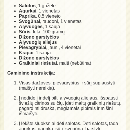
Salotos
, 1 gūželė
Agurkai
, 1 vienetas
Paprika
, 0.5 vieneto
Svogūnai
, raudoni, 1 vienetas
Alyvuogės
, 1 sauja
Sūris
, feta, 100 gramų
Dižono garstyčios
Alyvuogių aliejus
Pievagrybiai
, jauni, 4 vienetai
Krapai
, 1 sauja
Dižono garstyčios
Graikiniai riešutai
, malti (nebūtina)
Gaminimo instrukcija:
Visas daržoves, pievagrybius ir sūrį supjaustyti
(maišyti nereikia).
Į nedidelį indelį pilti alyvuogių aliejaus, išspausti
šviežių citrinos sulčių, įdėti maltų graikinių riešutų,
pagardinti druska, mėgiamais pipirais ir mišinį
išmaišyti.
Į lėkštę sluoksniai dėti salotas. Dėti salotas, tada
agurkus, papriką, sūrį, svogūną, barstyti