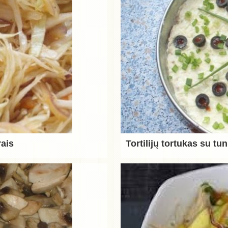
rais
Tortilijų tortukas su tu