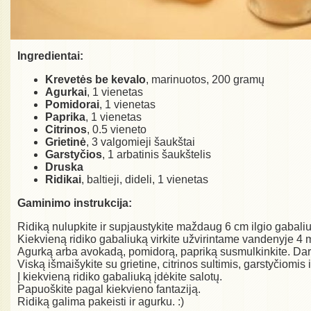
Ingredientai:
Krevetės be kevalo
, marinuotos, 200 gramų
Agurkai
, 1 vienetas
Pomidorai
, 1 vienetas
Paprika
, 1 vienetas
Citrinos
, 0.5 vieneto
Grietinė
, 3 valgomieji šaukštai
Garstyčios
, 1 arbatinis šaukštelis
Druska
Ridikai
, baltieji, dideli, 1 vienetas
Gaminimo instrukcija:
Ridiką nulupkite ir supjaustykite maždaug 6 cm ilgio gabaliuk
Kiekvieną ridiko gabaliuką virkite užvirintame vandenyje 4 
Agurką arba avokadą, pomidorą, papriką susmulkinkite. Dar
Viską išmaišykite su grietine, citrinos sultimis, garstyčiomis 
Į kiekvieną ridiko gabaliuką įdėkite salotų.
Papuoškite pagal kiekvieno fantaziją.
Ridiką galima pakeisti ir agurku. :)