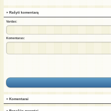
» Rašyti komentarą
Vardas:
Komentaras:
» Komentarai
» Panašūs receptai