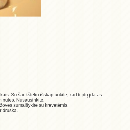
ais. Su šaukšteliu išskaptuokite, kad tilptų įdaras.
minutes. Nusausinkite.
žoves sumaišykite su krevetėmis.
ir druska.