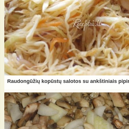
Raudongūžių kopūstų salotos su ankštiniais pipi