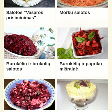
Salotos "Vasaros
Morkų salotos
prisiminimas"
Burokėlių ir brokolių
Burokėlių ir paprikų
salotos
mišrainė