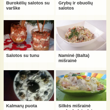
Burokėlių salotos su
Grybų ir obuolių
varške
salotos
Salotos su tunu
Naminė (Balta)
mišrainė
Kalmarų puota
Silkės mišrainė