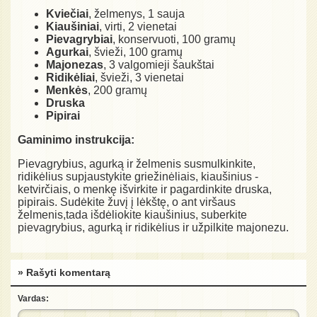
Kviečiai
, želmenys, 1 sauja
Kiaušiniai
, virti, 2 vienetai
Pievagrybiai
, konservuoti, 100 gramų
Agurkai
, švieži, 100 gramų
Majonezas
, 3 valgomieji šaukštai
Ridikėliai
, švieži, 3 vienetai
Menkės
, 200 gramų
Druska
Pipirai
Gaminimo instrukcija:
Pievagrybius, agurką ir želmenis susmulkinkite,
ridikėlius supjaustykite griežinėliais, kiaušinius -
ketvirčiais, o menkę išvirkite ir pagardinkite druska,
pipirais. Sudėkite žuvį į lėkštę, o ant viršaus
želmenis,tada išdėliokite kiaušinius, suberkite
pievagrybius, agurką ir ridikėlius ir užpilkite majonezu.
» Rašyti komentarą
Vardas: