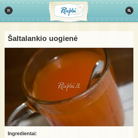
Šaltalankio uogienė
Ingredientai: