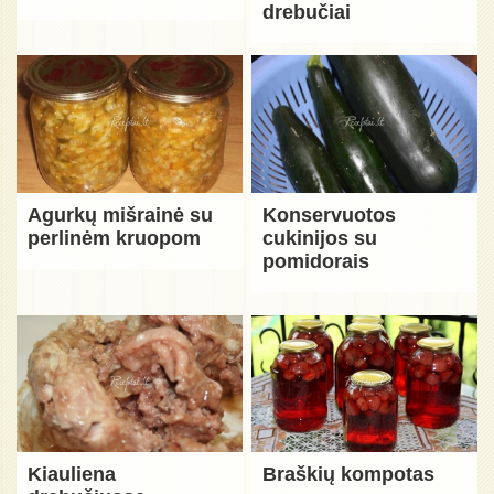
drebučiai
Agurkų mišrainė su
Konservuotos
perlinėm kruopom
cukinijos su
pomidorais
Kiauliena
Braškių kompotas