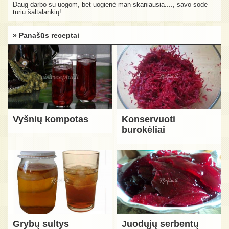
Daug darbo su uogom, bet uogienė man skaniausia...., savo sode
turiu šaltalankių!
» Panašūs receptai
Vyšnių kompotas
Konservuoti
burokėliai
Grybų sultys
Juodųjų serbentų