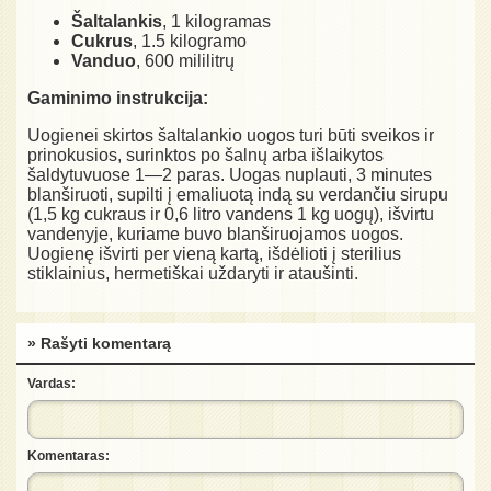
Šaltalankis
, 1 kilogramas
Cukrus
, 1.5 kilogramo
Vanduo
, 600 mililitrų
Gaminimo instrukcija:
Uogienei skirtos šaltalankio uogos turi būti sveikos ir
prinokusios, surinktos po šalnų arba išlaikytos
šaldytuvuose 1—2 paras. Uogas nuplauti, 3 minutes
blanširuoti, supilti į emaliuotą indą su verdančiu sirupu
(1,5 kg cukraus ir 0,6 litro vandens 1 kg uogų), išvirtu
vandenyje, kuriame buvo blanširuojamos uogos.
Uogienę išvirti per vieną kartą, išdėlioti į sterilius
stiklainius, hermetiškai uždaryti ir ataušinti.
» Rašyti komentarą
Vardas:
Komentaras: