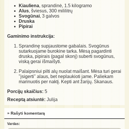
Kiauliena
, sprandinė, 1.5 kilogramo
Alus
, šviesus, 300 mililitrų
Svogūnai
, 3 galvos
Druska
Pipirai
Gaminimo instrukcija:
Sprandinę supjaustome gabalais. Svogūnus
sutarkuojame burokine tarka. Mėsą pagardinti
druska, pipirais (pagal skonį) suberti svogūnus,
viską gerai išmaišyti.
Palaipsniui pilti alų nuolat maišant. Mėsa turi gerai
"įsigerti" alaus, bet neplaukioti jame. Paliekam
marinuotis per naktį. Kepti ant žarijų. Skanaus.
Porcijų skaičius:
5
Receptą atsiuntė:
Julija
» Rašyti komentarą
Vardas: