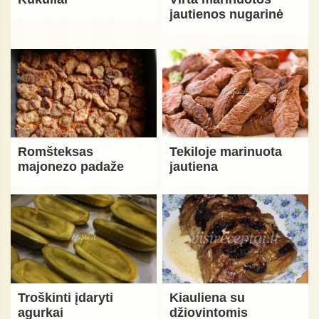
jautienos nugarinė
Romšteksas
Tekiloje marinuota
majonezo padaže
jautiena
Troškinti įdaryti
Kiauliena su
agurkai
džiovintomis