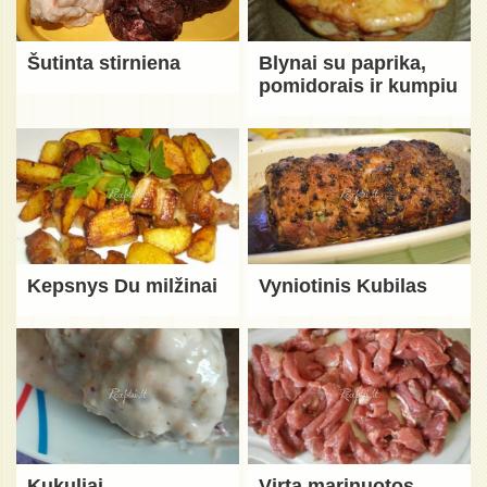
Šutinta stirniena
Blynai su paprika,
pomidorais ir kumpiu
Kepsnys Du milžinai
Vyniotinis Kubilas
Kukuliai
Virta marinuotos