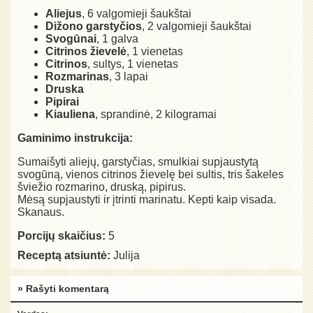
Aliejus
, 6 valgomieji šaukštai
Dižono garstyčios
, 2 valgomieji šaukštai
Svogūnai
, 1 galva
Citrinos žievelė
, 1 vienetas
Citrinos
, sultys, 1 vienetas
Rozmarinas
, 3 lapai
Druska
Pipirai
Kiauliena
, sprandinė, 2 kilogramai
Gaminimo instrukcija:
Sumaišyti aliejų, garstyčias, smulkiai supjaustytą
svogūną, vienos citrinos žievelę bei sultis, tris šakeles
šviežio rozmarino, druską, pipirus.
Mėsą supjaustyti ir įtrinti marinatu. Kepti kaip visada.
Skanaus.
Porcijų skaičius:
5
Receptą atsiuntė:
Julija
» Rašyti komentarą