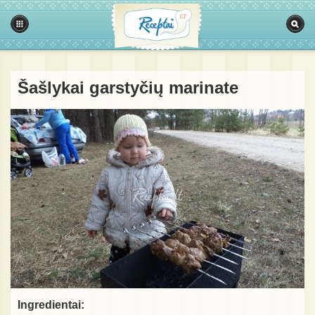
Šašlykai garstyčių marinate
Ingredientai: