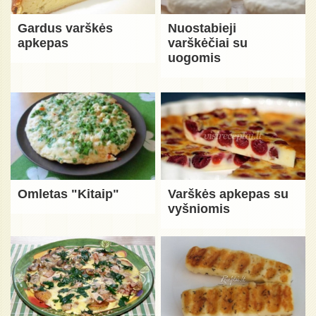
Gardus varškės
Nuostabieji
apkepas
varškėčiai su
uogomis
Omletas "Kitaip"
Varškės apkepas su
vyšniomis