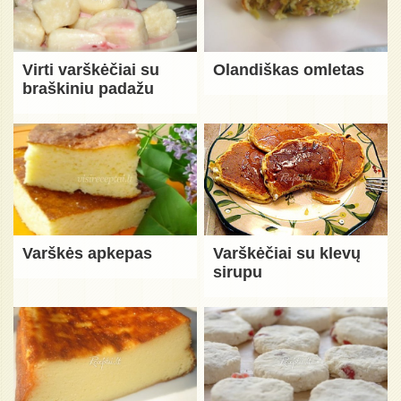
Virti varškėčiai su
Olandiškas omletas
braškiniu padažu
Varškės apkepas
Varškėčiai su klevų
sirupu