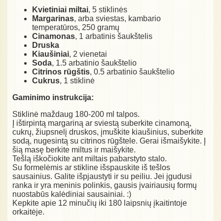
Kvietiniai miltai
, 5 stiklinės
Margarinas
, arba sviestas, kambario
temperatūros, 250 gramų
Cinamonas
, 1 arbatinis šaukštelis
Druska
Kiaušiniai
, 2 vienetai
Soda
, 1.5 arbatinio šaukštelio
Citrinos rūgštis
, 0.5 arbatinio šaukštelio
Cukrus
, 1 stiklinė
Gaminimo instrukcija:
Stiklinė maždaug 180-200 ml talpos.
Į ištirpintą margariną ar sviestą suberkite cinamoną,
cukrų, žiupsnelį druskos, įmuškite kiaušinius, suberkite
sodą, nugesintą su citrinos rūgštele. Gerai išmaišykite. Į
šią masę berkite miltus ir maišykite.
Tešlą iškočiokite ant miltais pabarstyto stalo.
Su formelėmis ar stikline išspauskite iš tešlos
sausainius. Galite išpjaustyti ir su peiliu. Jei įgudusi
ranka ir yra meninis polinkis, gausis įvairiausių formų
nuostabūs kalėdiniai sausainiai. :)
Kepkite apie 12 minučių iki 180 laipsnių įkaitintoje
orkaitėje.