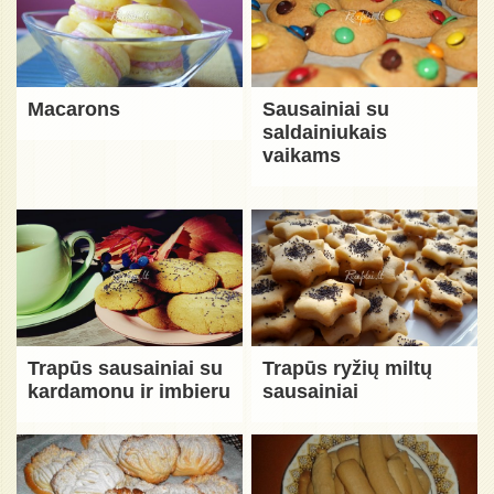
Macarons
Sausainiai su
saldainiukais
vaikams
Trapūs sausainiai su
Trapūs ryžių miltų
kardamonu ir imbieru
sausainiai