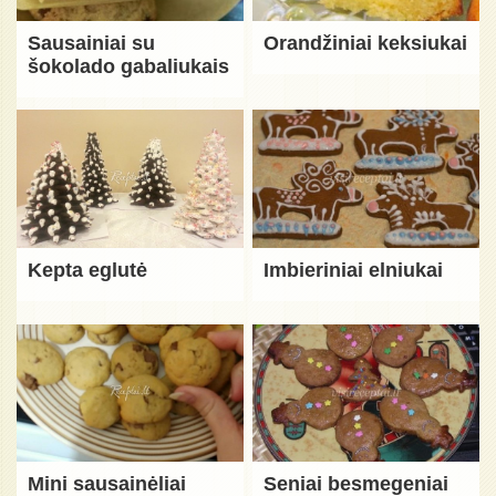
Sausainiai su
Orandžiniai keksiukai
šokolado gabaliukais
Kepta eglutė
Imbieriniai elniukai
Mini sausainėliai
Seniai besmegeniai