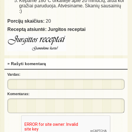
Kepame 180°C orkaitėje apie 20 minučių, arba kol
gražiai paruduoja. Atvėsiname. Skanių sausainių
:)
Porcijų skaičius:
20
Receptą atsiuntė:
Jurgitos receptai
» Rašyti komentarą
Vardas:
Komentaras: