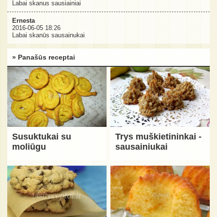
Labai skanus sausiainiai
Ernesta
2016-06-05 18:26
Labai skanūs sausainukai
» Panašūs receptai
Susuktukai su
Trys muškietininkai -
moliūgu
sausainiukai