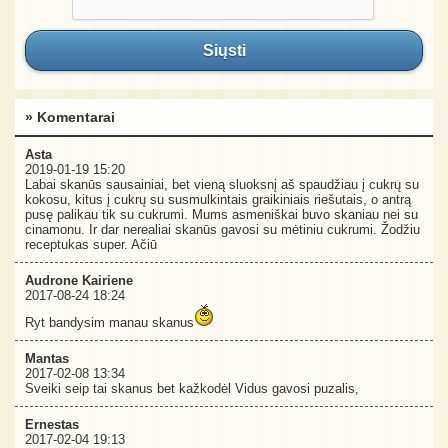
Siųsti
» Komentarai
Asta
2019-01-19 15:20
Labai skanūs sausainiai, bet vieną sluoksnį aš spaudžiau į cukrų su
kokosu, kitus į cukrų su susmulkintais graikiniais riešutais, o antrą
pusę palikau tik su cukrumi. Mums asmeniškai buvo skaniau nei su
cinamonu. Ir dar nerealiai skanūs gavosi su mėtiniu cukrumi. Žodžiu
receptukas super. Ačiū
Audrone Kairiene
2017-08-24 18:24
Ryt bandysim manau skanus
Mantas
2017-02-08 13:34
Sveiki seip tai skanus bet kažkodėl Vidus gavosi puzalis,
Ernestas
2017-02-04 19:13