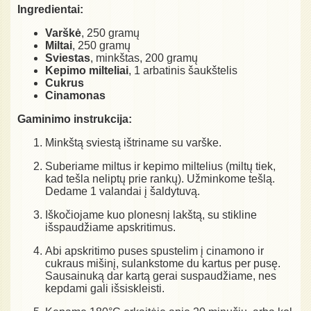
Ingredientai:
Varškė
, 250 gramų
Miltai
, 250 gramų
Sviestas
, minkštas, 200 gramų
Kepimo milteliai
, 1 arbatinis šaukštelis
Cukrus
Cinamonas
Gaminimo instrukcija:
Minkštą sviestą ištriname su varške.
Suberiame miltus ir kepimo miltelius (miltų tiek,
kad tešla neliptų prie rankų). Užminkome tešlą.
Dedame 1 valandai į šaldytuvą.
Iškočiojame kuo plonesnį lakštą, su stikline
išspaudžiame apskritimus.
Abi apskritimo puses spustelim į cinamono ir
cukraus mišinį, sulankstome du kartus per pusę.
Sausainuką dar kartą gerai suspaudžiame, nes
kepdami gali išsiskleisti.