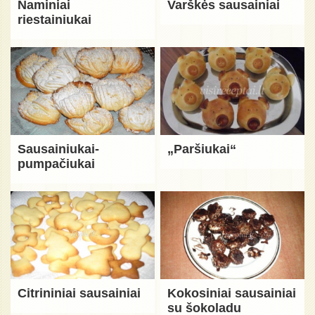
Naminiai
Varškės sausainiai
riestainiukai
Sausainiukai-
„Paršiukai“
pumpačiukai
Citrininiai sausainiai
Kokosiniai sausainiai
su šokoladu