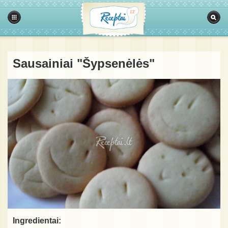
Sausainiai "Šypsenėlės"
Ingredientai: