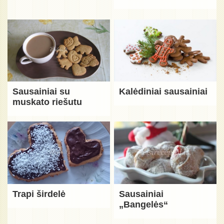
Sausainiai su
Kalėdiniai sausainiai
muskato riešutu
Trapi širdelė
Sausainiai
„Bangelės“