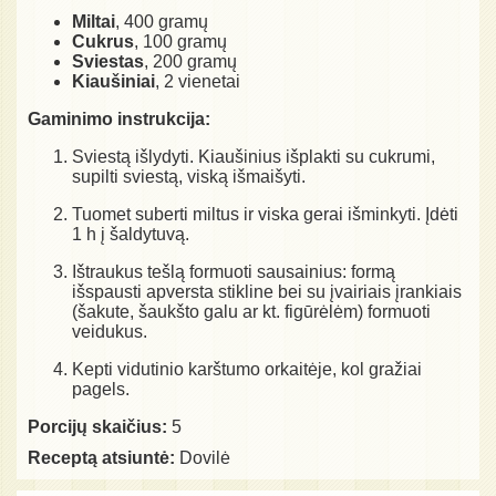
Miltai
, 400 gramų
Cukrus
, 100 gramų
Sviestas
, 200 gramų
Kiaušiniai
, 2 vienetai
Gaminimo instrukcija:
Sviestą išlydyti. Kiaušinius išplakti su cukrumi,
supilti sviestą, viską išmaišyti.
Tuomet suberti miltus ir viska gerai išminkyti. Įdėti
1 h į šaldytuvą.
Ištraukus tešlą formuoti sausainius: formą
išspausti apversta stikline bei su įvairiais įrankiais
(šakute, šaukšto galu ar kt. figūrėlėm) formuoti
veidukus.
Kepti vidutinio karštumo orkaitėje, kol gražiai
pagels.
Porcijų skaičius:
5
Receptą atsiuntė:
Dovilė