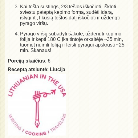
Kai tešla sustings, 2/3 tešlos iškočioti, iškloti
sviestu pateptą kepimo formą, sudėti įdarą,
išlyginti, likusią tešlos dalį iškočioti ir uždengti
pyrago viršų.
Pyrago viršų subadyti šakute, uždengti kepimo
folija ir kepti 180 C įkaitintoje orkaitėje ~35 min,
tuomet nuimti foliją ir leisti pyragui apskrusti ~25
min. Skanaus!
Porcijų skaičius:
6
Receptą atsiuntė:
Liucija