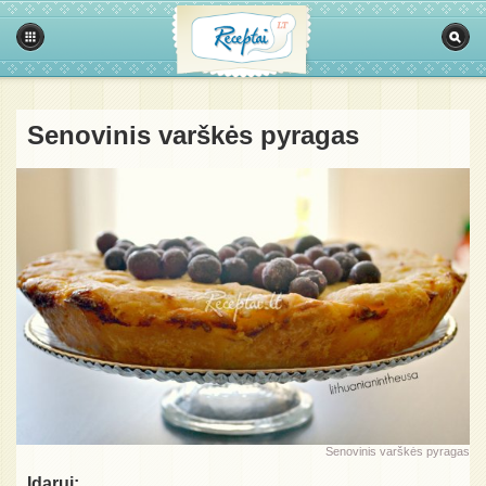
Senovinis varškės pyragas
Senovinis varškės pyragas
Įdarui: