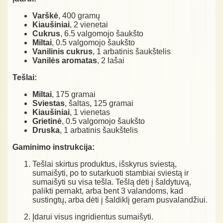
Varškė
, 400 gramų
Kiaušiniai
, 2 vienetai
Cukrus
, 6.5 valgomojo šaukšto
Miltai
, 0.5 valgomojo šaukšto
Vanilinis cukrus
, 1 arbatinis šaukštelis
Vanilės aromatas
, 2 lašai
Tešlai:
Miltai
, 175 gramai
Sviestas
, šaltas, 125 gramai
Kiaušiniai
, 1 vienetas
Grietinė
, 0.5 valgomojo šaukšto
Druska
, 1 arbatinis šaukštelis
Gaminimo instrukcija:
Tešlai skirtus produktus, išskyrus sviestą,
sumaišyti, po to sutarkuoti stambiai sviestą ir
sumaišyti su visa tešla. Tešlą dėti į šaldytuvą,
palikti pernakt, arba bent 3 valandoms, kad
sustingtų, arba dėti į šaldiklį geram pusvalandžiui.
Įdarui visus ingridientus sumaišyti.