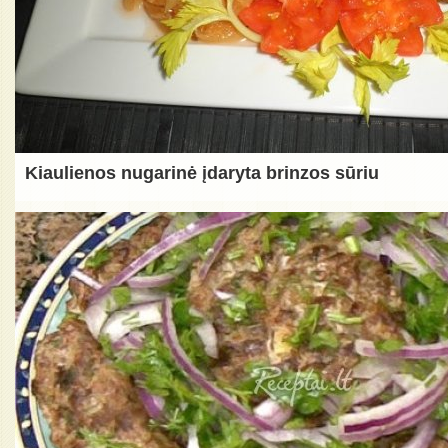
Kiaulienos nugarinė įdaryta brinzos sūriu