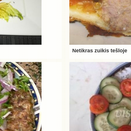
Netikras zuikis tešloje