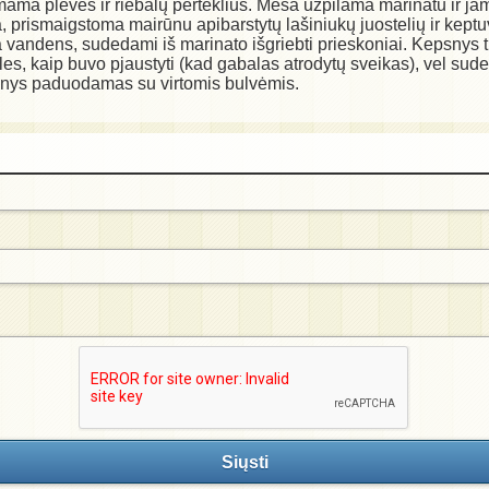
ma plėvės ir riebalų perteklius. Mėsa užpilama marinatu ir jam
 prismaigstoma mairūnu apibarstytų lašiniukų juostelių ir keptuv
 vandens, sudedami iš marinato išgriebti prieskoniai. Kepsnys 
s, kaip buvo pjaustyti (kad gabalas atrodytų sveikas), vel sudeda
epsnys paduodamas su virtomis bulvėmis.
Siųsti