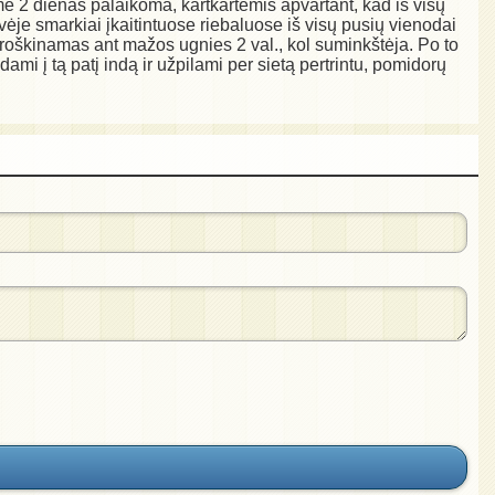
e 2 dienas palaikoma, kartkartėmis apvartant, kad iš visų
ėje smarkiai įkaitintuose riebaluose iš visų pusių vienodai
troškinamas ant mažos ugnies 2 val., kol suminkštėja. Po to
mi į tą patį indą ir užpilami per sietą pertrintu, pomidorų