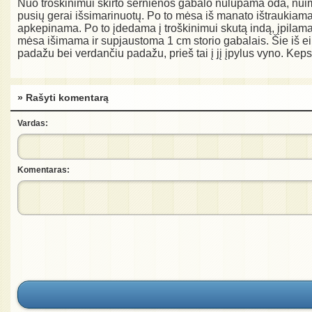
Nuo troškinimui skirto šernienos gabalo nulupama oda, nuima
pusių gerai išsimarinuotų. Po to mėsa iš manato ištraukiama,
apkepinama. Po to įdedama į troškinimui skutą indą, įpilama
mėsa išimama ir supjaustoma 1 cm storio gabalais. Šie iš eile
padažu bei verdančiu padažu, prieš tai į jį įpylus vyno. K
» Rašyti komentarą
Vardas:
Komentaras: