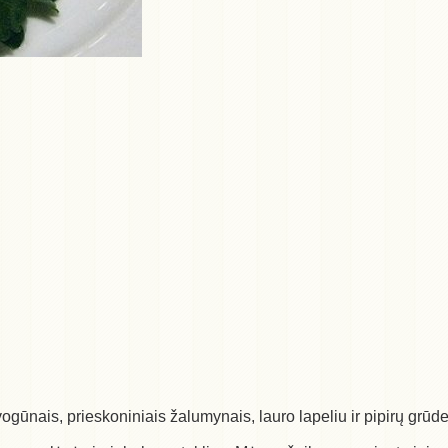
ūnais, prieskoniniais žalumynais, lauro lapeliu ir pipirų grūde