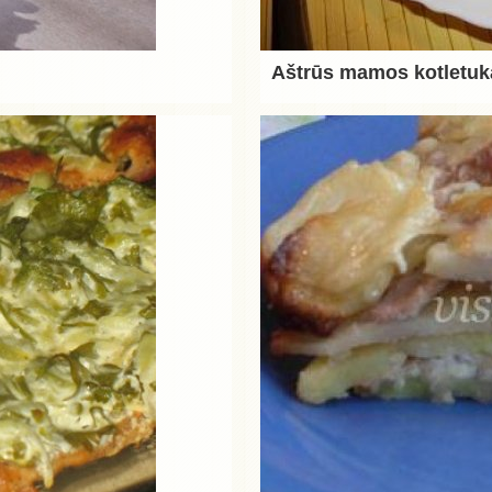
Aštrūs mamos kotletuk