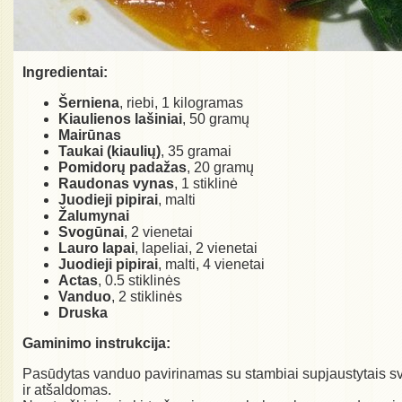
Ingredientai:
Šerniena
, riebi, 1 kilogramas
Kiaulienos lašiniai
, 50 gramų
Mairūnas
Taukai (kiaulių)
, 35 gramai
Pomidorų padažas
, 20 gramų
Raudonas vynas
, 1 stiklinė
Juodieji pipirai
, malti
Žalumynai
Svogūnai
, 2 vienetai
Lauro lapai
, lapeliai, 2 vienetai
Juodieji pipirai
, malti, 4 vienetai
Actas
, 0.5 stiklinės
Vanduo
, 2 stiklinės
Druska
Gaminimo instrukcija:
Pasūdytas vanduo pavirinamas su stambiai supjaustytais svog
ir atšaldomas.