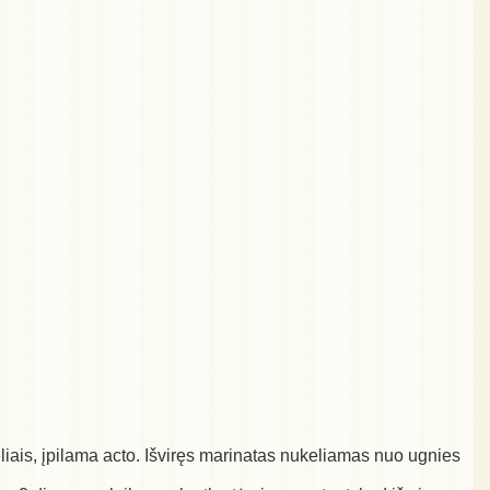
liais, įpilama acto. Išviręs marinatas nukeliamas nuo ugnies