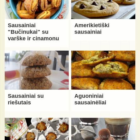
Sausainiai
Amerikietiški
"Bučinukai" su
sausainiai
varške ir cinamonu
Sausainiai su
Aguoniniai
riešutais
sausainėliai