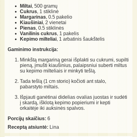
Miltai
, 500 gramų
Cukrus
, 1 stiklinė
Margarinas
, 0.5 pakelio
Kiaušiniai
, 2 vienetai
Pienas
, 0.5 stiklinės
Vanilinis cukrus
, 1 pakelis
Kepimo milteliai
, 1 arbatinis šaukštelis
Gaminimo instrukcija:
Minkštą margariną gerai išplakti su cukrumi, supilti
pieną, įmušti kiaušinius, palaipsniui suberti miltus
su kepimo milteliais ir minkyti tešlą.
Tada tešlą (1 cm storio) kočioti ant stalo,
pabarstyto miltais.
Išpjauti ganėtinai didelias ovalias juostas ir sudėti
į skardą, išklotą kepimo popieriumi ir kepti
orkaitėje iki auksinės spalvos.
Porcijų skaičius:
6
Receptą atsiuntė:
Lina