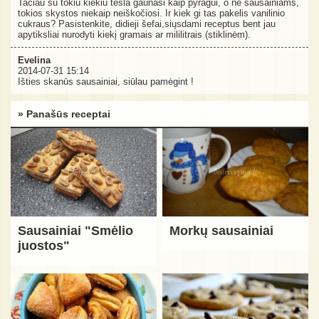
Tačiau su tokiu kiekiu tešla gaunasi kaip pyragui, o ne sausainiams,
tokios skystos niekaip neiškočiosi. Ir kiek gi tas pakelis vanilinio
cukraus? Pasistenkite, didieji šefai,siųsdami receptus bent jau
apytiksliai nurodyti kiekį gramais ar mililitrais (stiklinėm).
Evelina
2014-07-31 15:14
Išties skanūs sausainiai, siūlau pamėgint !
» Panašūs receptai
Sausainiai "Smėlio
Morkų sausainiai
juostos"