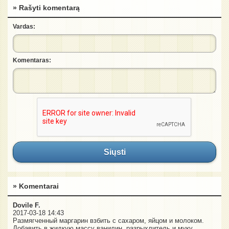
» Rašyti komentarą
Vardas:
Komentaras:
Siųsti
» Komentarai
Dovile F.
2017-03-18 14:43
Размягченный маргарин взбить с сахаром, яйцом и молоком.
Добавить в жидкую массу ванилин, разрыхлитель и муку,