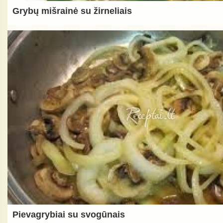
Grybų mišrainė su žirneliais
Pievagrybiai su svogūnais