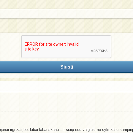
Siųsti
onai irgi zali,bet labai labai skanu...Ir siaip esu valgiusi ne syki zaliu sampi