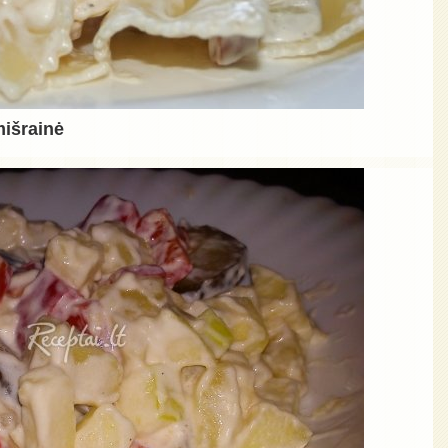
mišrainė