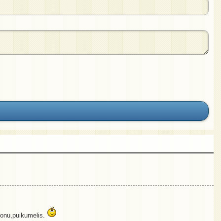
njonu,puikumelis.