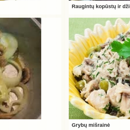
Raugintų kopūstų ir dži
Grybų mišrainė