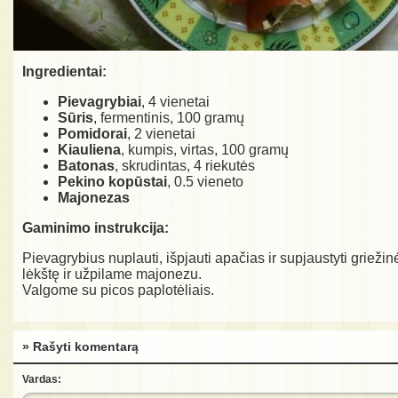
Ingredientai:
Pievagrybiai
, 4 vienetai
Sūris
, fermentinis, 100 gramų
Pomidorai
, 2 vienetai
Kiauliena
, kumpis, virtas, 100 gramų
Batonas
, skrudintas, 4 riekutės
Pekino kopūstai
, 0.5 vieneto
Majonezas
Gaminimo instrukcija:
Pievagrybius nuplauti, išpjauti apačias ir supjaustyti grie
lėkštę ir užpilame majonezu.
Valgome su picos paplotėliais.
» Rašyti komentarą
Vardas: