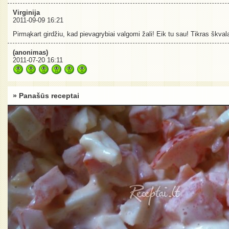
Virginija
2011-09-09 16:21
Pirmąkart girdžiu, kad pievagrybiai valgomi žali! Eik tu sau! Tikras škva
(anonimas)
2011-07-20 16:11
» Panašūs receptai