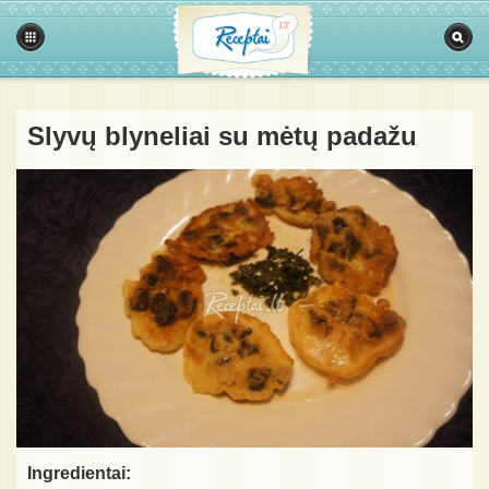
Slyvų blyneliai su mėtų padažu
Ingredientai: