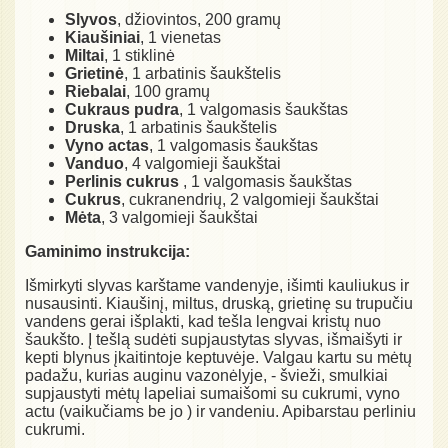
Slyvos
, džiovintos, 200 gramų
Kiaušiniai
, 1 vienetas
Miltai
, 1 stiklinė
Grietinė
, 1 arbatinis šaukštelis
Riebalai
, 100 gramų
Cukraus pudra
, 1 valgomasis šaukštas
Druska
, 1 arbatinis šaukštelis
Vyno actas
, 1 valgomasis šaukštas
Vanduo
, 4 valgomieji šaukštai
Perlinis cukrus
, 1 valgomasis šaukštas
Cukrus
, cukranendrių, 2 valgomieji šaukštai
Mėta
, 3 valgomieji šaukštai
Gaminimo instrukcija:
Išmirkyti slyvas karštame vandenyje, išimti kauliukus ir
nusausinti. Kiaušinį, miltus, druską, grietinę su trupučiu
vandens gerai išplakti, kad tešla lengvai kristų nuo
šaukšto. Į tešlą sudėti supjaustytas slyvas, išmaišyti ir
kepti blynus įkaitintoje keptuvėje. Valgau kartu su mėtų
padažu, kurias auginu vazonėlyje, - švieži, smulkiai
supjaustyti mėtų lapeliai sumaišomi su cukrumi, vyno
actu (vaikučiams be jo ) ir vandeniu. Apibarstau perliniu
cukrumi.