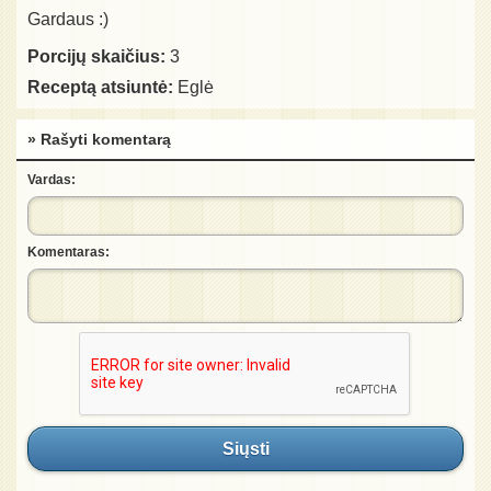
Gardaus :)
Porcijų skaičius:
3
Receptą atsiuntė:
Eglė
» Rašyti komentarą
Vardas:
Komentaras:
Siųsti