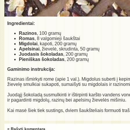
Ingredientai:
Razinos
, 100 gramų
Romas
, 8 valgomieji šaukštai
Migdolai
, kapoti, 200 gramų
Apelsinai
, žievelė, skrudinta, 50 gramų
Juodasis šokoladas
, 200 gramų
Pieniškas šokoladas
, 200 gramų
Gaminimo instrukcija:
Razinas išmirkyti rome (apie 1 val.). Migdolus suberti į kepi
žievelę smulkiai sukapoti, sumaišyti su migdolais ir razinom
Juodąjį šokoladą susmulkinti ir ištirpinti karšto vandens vonel
ir pagardinti migdolų, razinų bei apelsinų žievelės mišiniu.
Kai masė šiek tiek sustings, dviem šaukšteliais formuoti trašk
» Rašyti komentarą