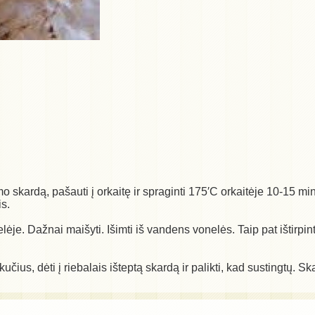
mo skardą, pašauti į orkaitę ir spraginti 175′C orkaitėje 10-15 mi
is.
ėje. Dažnai maišyti. Išimti iš vandens vonelės. Taip pat ištirpinti 
učius, dėti į riebalais išteptą skardą ir palikti, kad sustingtų. S