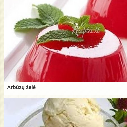
Arbūzų želė