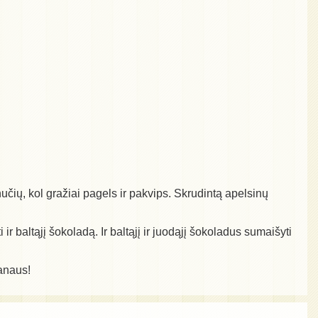
nučių, kol gražiai pagels ir pakvips. Skrudintą apelsinų
ir baltąjį šokoladą. Ir baltąjį ir juodąjį šokoladus sumaišyti
kanaus!