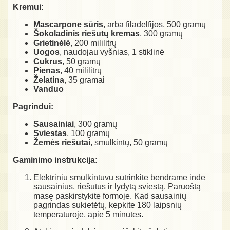
Kremui:
Mascarpone sūris
, arba filadelfijos, 500 gramų
Šokoladinis riešutų kremas
, 300 gramų
Grietinėlė
, 200 mililitrų
Uogos
, naudojau vyšnias, 1 stiklinė
Cukrus
, 50 gramų
Pienas
, 40 mililitrų
Želatina
, 35 gramai
Vanduo
Pagrindui:
Sausainiai
, 300 gramų
Sviestas
, 100 gramų
Žemės riešutai
, smulkintų, 50 gramų
Gaminimo instrukcija:
Elektriniu smulkintuvu sutrinkite bendrame inde
sausainius, riešutus ir lydytą sviestą. Paruoštą
masę paskirstykite formoje. Kad sausainių
pagrindas sukietėtų, kepkite 180 laipsnių
temperatūroje, apie 5 minutes.