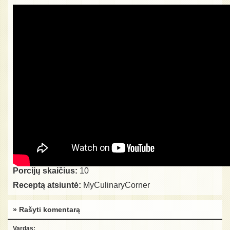
Porcijų skaičius:
10
Receptą atsiuntė:
MyCulinaryCorner
» Rašyti komentarą
Vardas: