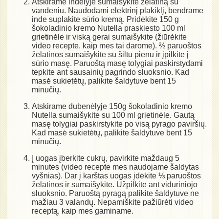
Atskirame indelyje sumaišykite želatiną su
vandeniu. Naudodami elektrinį plakiklį, bendrame
inde suplakite sūrio kremą. Pridėkite 150 g
šokoladinio kremo Nutella praskiesto 100 ml
grietinėle ir viską gerai sumaišykite (žiūrėkite
video recepte, kaip mes tai darome). ⅔ paruoštos
želatinos sumaišykite su šiltu pienu ir įpilkite į
sūrio masę. Paruoštą masę tolygiai paskirstydami
tepkite ant sausainių pagrindo sluoksnio. Kad
masė sukietėtų, palikite šaldytuve bent 15
minučių.
Atskirame dubenėlyje 150g šokoladinio kremo
Nutella sumaišykite su 100 ml grietinėle. Gautą
masę tolygiai paskirstykite po visą pyrago paviršių.
Kad masė sukietėtų, palikite šaldytuve bent 15
minučių.
Į uogas įberkite cukrų, pavirkite maždaug 5
minutes (video recepte mes naudojame šaldytas
vyšnias). Dar į karštas uogas įdėkite ⅓ paruoštos
želatinos ir sumaišykite. Užpilkite ant viduriniojo
sluoksnio. Paruoštą pyragą palikite šaldytuve ne
mažiau 3 valandų. Nepamiškite pažiūrėti video
receptą, kaip mes gaminame.