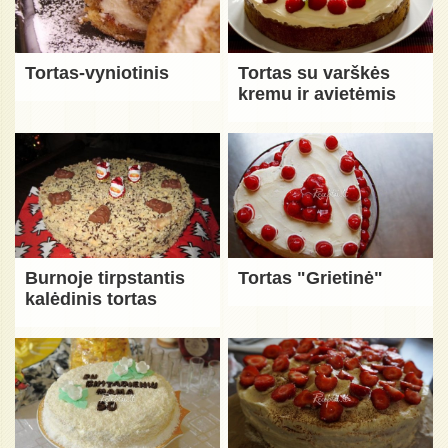
Tortas-vyniotinis
Tortas su varškės
kremu ir avietėmis
Burnoje tirpstantis
Tortas "Grietinė"
kalėdinis tortas