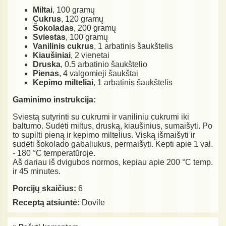
Miltai
, 100 gramų
Cukrus
, 120 gramų
Šokoladas
, 200 gramų
Sviestas
, 100 gramų
Vanilinis cukrus
, 1 arbatinis šaukštelis
Kiaušiniai
, 2 vienetai
Druska
, 0.5 arbatinio šaukštelio
Pienas
, 4 valgomieji šaukštai
Kepimo milteliai
, 1 arbatinis šaukštelis
Gaminimo instrukcija:
Sviestą sutyrinti su cukrumi ir vaniliniu cukrumi iki
baltumo. Sudėti miltus, druską, kiaušinius, sumaišyti. Po
to supilti pieną ir kepimo miltelius. Viską išmaišyti ir
sudėti šokolado gabaliukus, permaišyti. Kepti apie 1 val.
- 180 °C temperatūroje.
Aš dariau iš dvigubos normos, kepiau apie 200 °C temp.
ir 45 minutes.
Porcijų skaičius:
6
Receptą atsiuntė:
Dovile