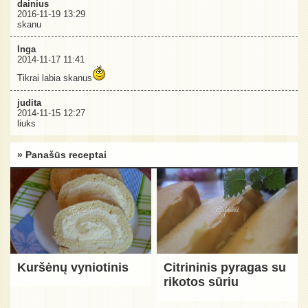
dainius
2016-11-19 13:29
skanu
Inga
2014-11-17 11:41
Tikrai labia skanus
judita
2014-11-15 12:27
liuks
» Panašūs receptai
Kuršėnų vyniotinis
Citrininis pyragas su
rikotos sūriu