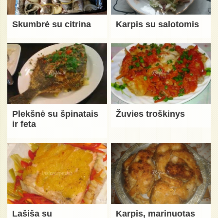
Skumbrė su citrina
Karpis su salotomis
Plekšnė su špinatais
Žuvies troškinys
ir feta
Lašiša su
Karpis, marinuotas