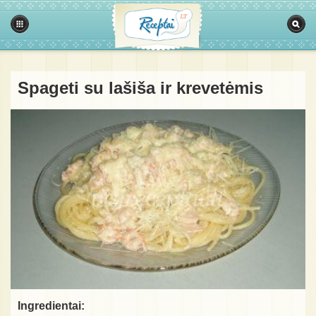
Spageti su lašiša ir krevetėmis
Ingredientai: