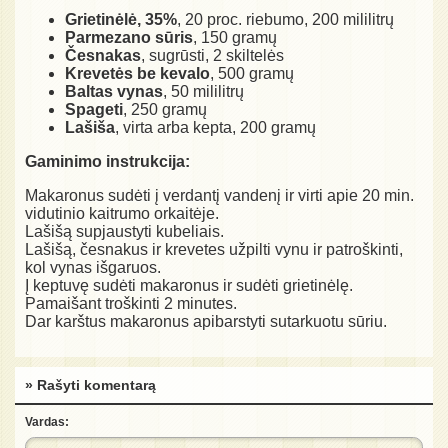
Grietinėlė, 35%
, 20 proc. riebumo, 200 mililitrų
Parmezano sūris
, 150 gramų
Česnakas
, sugrūsti, 2 skiltelės
Krevetės be kevalo
, 500 gramų
Baltas vynas
, 50 mililitrų
Spageti
, 250 gramų
Lašiša
, virta arba kepta, 200 gramų
Gaminimo instrukcija:
Makaronus sudėti į verdantį vandenį ir virti apie 20 min.
vidutinio kaitrumo orkaitėje.
Lašišą supjaustyti kubeliais.
Lašišą, česnakus ir krevetes užpilti vynu ir patroškinti,
kol vynas išgaruos.
Į keptuvę sudėti makaronus ir sudėti grietinėlę.
Pamaišant troškinti 2 minutes.
Dar karštus makaronus apibarstyti sutarkuotu sūriu.
» Rašyti komentarą
Vardas: