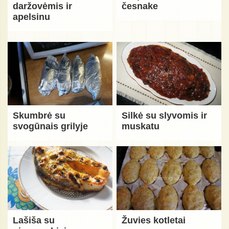
daržovėmis ir
česnake
apelsinu
Skumbrė su
Silkė su slyvomis ir
svogūnais grilyje
muskatu
Lašiša su
Žuvies kotletai