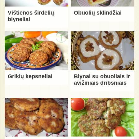
Vištienos širdelių
Obuolių sklindžiai
blyneliai
Grikių kepsneliai
Blynai su obuoliais ir
avižiniais dribsniais