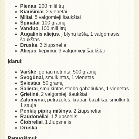
Pienas
, 200 mililitrų
Kiaušiniai
, 2 vienetai
Miltai
, 5 valgomieji šaukštai
Špinatai
, 100 gramų
Vanduo
, 100 mililitrų
Augalinis aliejus
, į blynų tešlą, 1 valgomasis
šaukštas
Druska
, 3 žiupsneliai
Aliejus
, kepimui, 3 valgomieji šaukštai
Įdarui:
Varškė
, geriau netrinta, 500 gramų
Svogūnai
, smulkintas, 1 vienetas
Sviestas
, 50 gramų
Salierai
, smulkintas stiebo gabaliukas, 1 vienetas
Grietinė
, 2 valgomieji šaukštai
Žalumynai
, petražolės, krapai, bazilikai, smulkinti,
1 sauja
Penkių pipirų mišinys
, 2 žiupsneliai
Raudonėliai
, 1 žiupsnelis
Čiobreliai
, 1 žiupsnelis
Druska
Papuošimui: