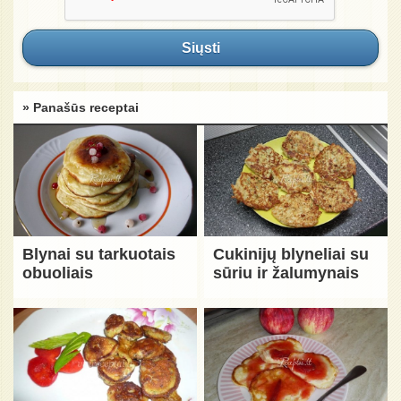
Siųsti
» Panašūs receptai
Blynai su tarkuotais
Cukinijų blyneliai su
obuoliais
sūriu ir žalumynais