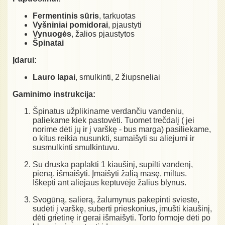
Fermentinis sūris
, tarkuotas
Vyšniniai pomidorai
, pjaustyti
Vynuogės
, žalios pjaustytos
Špinatai
Įdarui:
Lauro lapai
, smulkinti, 2 žiupsneliai
Gaminimo instrukcija:
Špinatus užplikiname verdančiu vandeniu,
paliekame kiek pastovėti. Tuomet trečdalį ( jei
norime dėti jų ir į varškę - bus marga) pasiliekame,
o kitus reikia nusunkti, sumaišyti su aliejumi ir
susmulkinti smulkintuvu.
Su druska paplakti 1 kiaušinį, supilti vandenį,
pieną, išmaišyti. Įmaišyti žalią masę, miltus.
Iškepti ant aliejaus keptuvėje žalius blynus.
Svogūną, salierą, žalumynus pakepinti svieste,
sudėti į varškę, suberti prieskonius, įmušti kiaušinį,
dėti grietinę ir gerai išmaišyti. Torto formoje dėti po