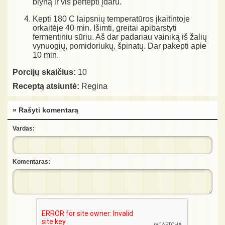
blyną ir vis pertepti įdaru.
Kepti 180 C laipsnių temperatūros įkaitintoje
orkaitėje 40 min. Išimti, greitai apibarstyti
fermentiniu sūriu. Aš dar padariau vainiką iš žalių
vynuogių, pomidoriukų, špinatų. Dar pakepti apie
10 min.
Porcijų skaičius:
10
Receptą atsiuntė:
Regina
» Rašyti komentarą
Vardas:
Komentaras: