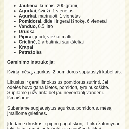
Jautiena
, kumpis, 200 gramų
Agurkai
, švieži, 1 vienetas
Agurkai
, marinuoti, 1 vienetas
Pomidorai
, dideli ir gerai išnokę, 6 vienetai
Vanduo
, 0.5 litro
Druska
Pipirai
, juodi, viežiai malti
Grietinė
, 2 arbatiniai šaukšteliai
Krapai
Petražolės
Gaminimo instrukcija:
Išvirtą mėsą, agurkus, 2 pomidorus supjaustyti kubeliais.
Likusius ir gerai išnokusius pomidorus sutrinti. Jei
odelės buvo gana kietos, pomidorų tyrę nukoškite.
Supilame į užvirintą bet jau neverdantį vandenį.
Išmaišome.
Suberiame supjaustytus agurkus, pomidorus, mėsą.
Įmaišome grietinės.
Įdedame druskos ir pipirų pagal skonį. Tinka žalumynai
toki, kaip krapai, petražolės ar svogūnų laiškai.