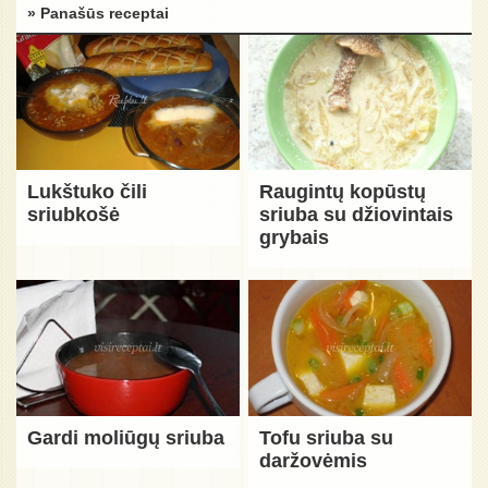
» Panašūs receptai
Lukštuko čili
Raugintų kopūstų
sriubkošė
sriuba su džiovintais
grybais
Gardi moliūgų sriuba
Tofu sriuba su
daržovėmis