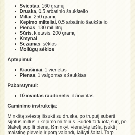
Sviestas
, 160 gramų
Druska
, 0.5 arbatinio šaukštelio
Miltai
, 250 gramų
Kepimo milteliai
, 0.5 arbatinio šaukštelio
Pienas
, 130 mililitrų
Sūris
, kietasis, 200 gramų
Kmynai
Sezamas
, sėklos
Moliūgų sėklos
Aptepimui:
Kiaušiniai
, 1 vienetas
Pienas
, 1 valgomasis šaukštas
Pabarstymui:
Džiovintas raudonėlis
, džiovintas
Gaminimo instrukcija:
Minkštą sviestą išsukti su druska, po truputį suberti
sijotus miltus ir kepimo miltelius. Sudėti tarkuotą sūrį, po
šlakelį supilti pieną. Išminkyti vienalytę tešlą, įsukti į
maistinę plėvelę ir porą valandų laikyti šaltai. Tarp