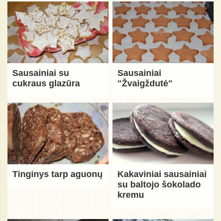
Sausainiai su
Sausainiai
cukraus glazūra
"Žvaigždutė"
Tinginys tarp aguonų
Kakaviniai sausainiai
su baltojo šokolado
kremu