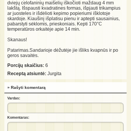
dviejų celofaninių maišelių iškočioti maždaug 4 mm
lakštą. Išspausti kvadratines formas, išpjauti trikampius
ar juosteles ir išdėlioti kepimo popieriumi išklotoje
skardoje. Kiaušinį išplatisu pienu ir aptepti sausainius,
pabarstyti sėklomis, prieskoniais. Kepti 170°C
temperatūros orkaitėje apie 14 min.
Skanaus!
Patarimas.Sandarioje dėžutėje jie išliks kvapnūs ir po
geros savaitės.
Porcijų skaičius:
6
Receptą atsiuntė:
Jurgita
» Rašyti komentarą
Vardas:
Komentaras: