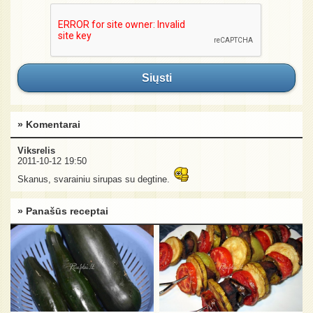
Siųsti
» Komentarai
Viksrelis
2011-10-12 19:50
Skanus, svarainiu sirupas su degtine.
» Panašūs receptai