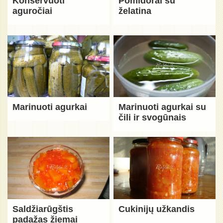
Konservuoti
Pomidorai su
aguročiai
želatina
Marinuoti agurkai
Marinuoti agurkai su
čili ir svogūnais
Saldžiarūgštis
Cukinijų užkandis
padažas žiemai