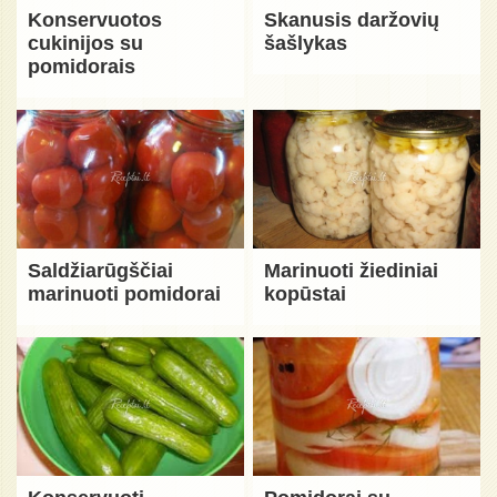
Konservuotos
Skanusis daržovių
cukinijos su
šašlykas
pomidorais
Saldžiarūgščiai
Marinuoti žiediniai
marinuoti pomidorai
kopūstai