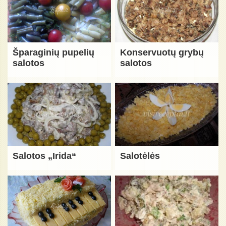
Šparaginių pupelių
Konservuotų grybų
salotos
salotos
Salotos „Irida“
Salotėlės