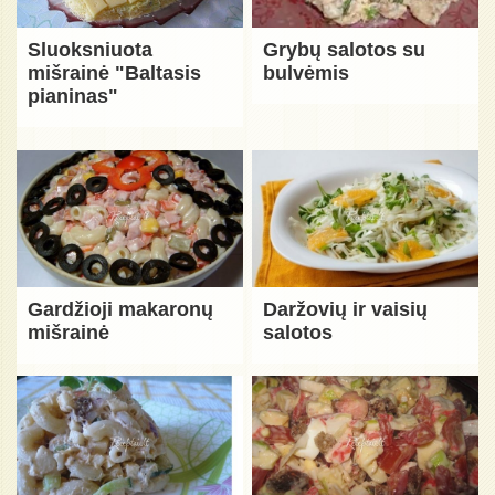
Sluoksniuota
Grybų salotos su
mišrainė "Baltasis
bulvėmis
pianinas"
Gardžioji makaronų
Daržovių ir vaisių
mišrainė
salotos