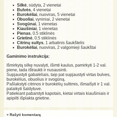
Silkė
, sūdyta, 2 vienetai
Bulvės
, 4 vienetai
Burokėliai
, nuoviras, 5 vienetai
Obuoliai
, vyniniai, 2 vienetai
Svogūnai
, 1 vienetas
Kiaušiniai
, 1 vienetas
Pienas
, 0.5 stiklinės
Grietinė
, 0.5 stiklinės
Citrinų sultys
, 1 arbatinis šaukštelis
Burokėliai
, nuoviras, 2 valgomieji šaukštai
Gaminimo instrukcija:
Išmirkytą silkę nuvalyti, išimti kaulus, pamirkyti 1-2 val.
piene, tada ištraukti ir nusausinti.
Supjaustyti gabalėliais, taip pat supjaustyti virtas bulves,
burokėlius, obuolius ir svogūną.
Pašlakstyti citrinos ir burokėlių sultimis, išmaišyti ir 1 val.
palaikyti šaldytuve.
Patiekiant pabarstyti kapotais, kietai virtais kiaušiniais ir
apipilti išplakta grietine.
» Rašyti komentarą